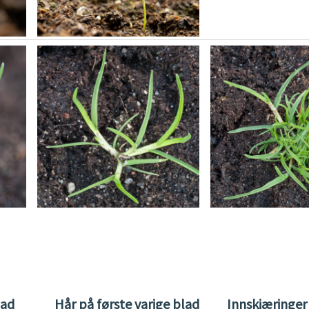
lad
Hår på første varige blad
Innskjæringer 