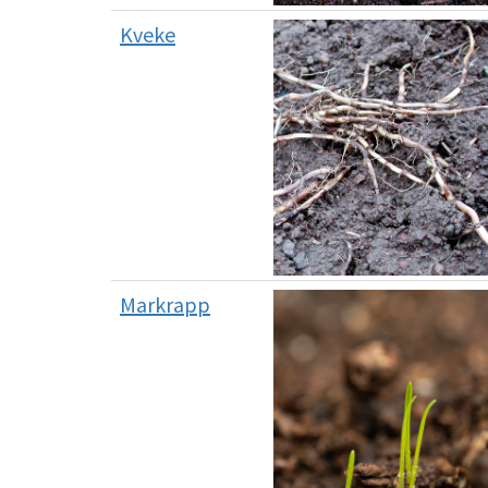
Kveke
Markrapp