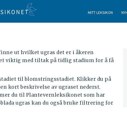
MITT LEKSIKON
NY
nne ut hvilket ugras det er i åkeren
et viktig med tiltak på tidlig stadium for å få
stadiet til blomstringsstadiet. Klikker du på
r en kort beskrivelse av ugraset nederst.
mmer du til Plantevernleksikonet som har
lada ugras kan du også bruke filtrering for