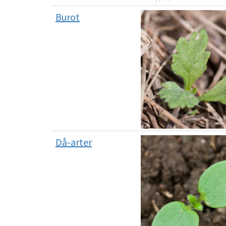
Burot
Då-arter