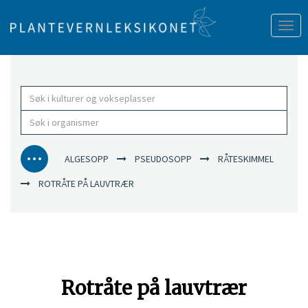
Tog
nav
ALGESOPP
PSEUDOSOPP
RÅTESKIMMEL
ROTRÅTE PÅ LAUVTRÆR
Rotråte på lauvtrær