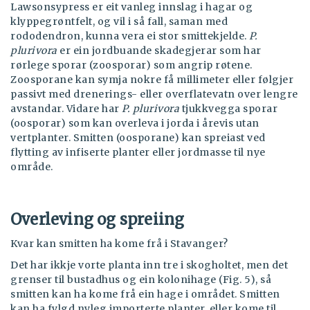
Lawsonsypress er eit vanleg innslag i hagar og
klyppegrøntfelt, og vil i så fall, saman med
rododendron, kunna vera ei stor smittekjelde.
P.
plurivora
er ein jordbuande skadegjerar som har
rørlege sporar (zoosporar) som angrip røtene.
Zoosporane kan symja nokre få millimeter eller følgjer
passivt med drenerings- eller overflatevatn over lengre
avstandar. Vidare har
P. plurivora
tjukkvegga sporar
(oosporar) som kan overleva i jorda i årevis utan
vertplanter. Smitten (oosporane) kan spreiast ved
flytting av infiserte planter eller jordmasse til nye
område.
Overleving og spreiing
Kvar kan smitten ha kome frå i Stavanger?
Det har ikkje vorte planta inn tre i skogholtet, men det
grenser til bustadhus og ein kolonihage (Fig. 5), så
smitten kan ha kome frå ein hage i området. Smitten
kan ha fylgd nyleg importerte planter, eller kome til