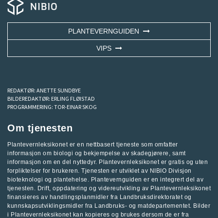
PLANTEVERNGUIDEN
VIPS
REDAKTØR:
ANETTE SUNDBYE
BILDEREDAKTØR:
ERLING FLØISTAD
PROGRAMMERING:
TOR-EINAR SKOG
Om tjenesten
Plantevernleksikonet er en nettbasert tjeneste som omfatter
informasjon om biologi og bekjempelse av skadegjørere, samt
informasjon om en del nyttedyr. Plantevernleksikonet er gratis og uten
forpliktelser for brukeren. Tjenesten er utviklet av
NIBIO Divisjon
bioteknologi og plantehelse
.
Plantevernguiden
er en integrert del av
tjenesten. Drift, oppdatering og videreutvikling av Plantevernleksikonet
finansieres av handlingsplanmidler fra
Landbruksdirektoratet
og
kunnskapsutviklingsmidler fra
Landbruks- og matdepartementet
.
Bilder
i Plantevernleksikonet kan kopieres og brukes dersom de er fra