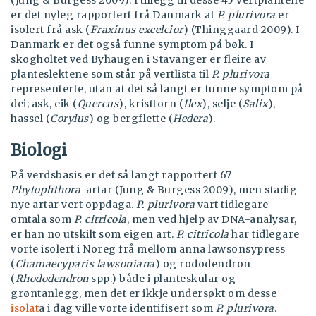
(Jung & Burgess 2009). I tillegg til desse 45 vertplantene
er det nyleg rapportert frå Danmark at
P. plurivora
er
isolert frå ask (
Fraxinus excelcior
) (Thinggaard 2009). I
Danmark er det også funne symptom på bøk. I
skogholtet ved Byhaugen i Stavanger er fleire av
planteslektene som står på vertlista til
P. plurivora
representerte, utan at det så langt er funne symptom på
dei; ask, eik (
Quercus
), kristtorn (
Ilex
), selje (
Salix
),
hassel (
Corylus
) og bergflette (
Hedera
).
Biologi
På verdsbasis er det så langt rapportert 67
Phytophthora
-artar (Jung & Burgess 2009), men stadig
nye artar vert oppdaga.
P. plurivora
vart tidlegare
omtala som
P. citricola
, men ved hjelp av DNA-analysar,
er han no utskilt som eigen art.
P. citricola
har tidlegare
vorte isolert i Noreg frå mellom anna lawsonsypress
(
Chamaecyparis lawsoniana
) og rododendron
(
Rhododendron
spp.) både i planteskular og
grøntanlegg, men det er ikkje undersøkt om desse
isolat
a i dag ville vorte identifisert som
P. plurivora
.