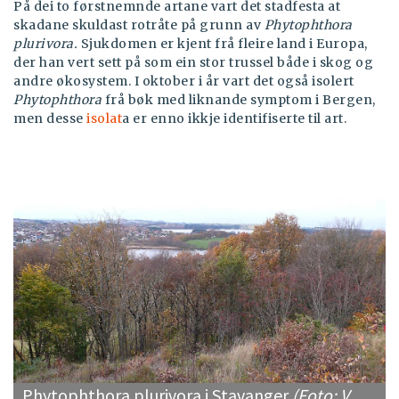
På dei to førstnemnde artane vart det stadfesta at
skadane skuldast rotråte på grunn av
Phytophthora
plurivora.
Sjukdomen er kjent frå fleire land i Europa,
der han vert sett på som ein stor trussel både i skog og
andre økosystem. I oktober i år vart det også isolert
Phytophthora
frå bøk med liknande symptom i Bergen,
men desse
isolat
a er enno ikkje identifiserte til art.
Phytophthora plurivora i Stavanger
(Foto: V.