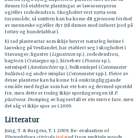
dømes frå etablerte plantingar av lawsonsypress
og/eller rododendron. Skogholtet vert nytta som
turområde, så smitten kan ha kome dit gjennom ferdsel
av menneske og/eller dyr (til dømes med infisert jord på
fottøy og hundelabbar).
Ei rad planteartar som ikkje høyrer naturleg heime i
lauvskog på Vestlandet, har etablert seg i skogholtet i
Stavanger; liguster (
Ligustrum
sp.), rododendron,
hagtorn (
Crataegus
sp.), kirsebær (
Prunus
sp.),
søtmispel (
Amelanchier
sp.), bulkemispel (
Cotoneaster
bullatus
) og andre misplar (
Cotoneaster
spp.). Fleire av
desse plantene kan ha kome frå omkringliggjande
område med fuglar som har ete bær og dermed spreidd
frø, men dette er truleg ikkje spreiingsvegen til
P.
plurivora
. Dumping av hageavfall er ein større fare, men
det såg vi ikkje spor av i 2009.
Litteratur
Jung, T. & Burgess, T. I. 2009. Re-evaluation of
Phytophthora citricola
isolat
ed from multiple woody