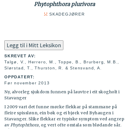
Phytophthora plurivora
SKADEGJØRER
Legg til i Mitt Leksikon
SKREVET AV:
Talgø, V., Herrero, M., Toppe, B., Brurberg, M.B.,
Slørstad, T., Thurston, R. & Stensvand, A.
OPPDATERT:
Før november 2013
Ny, alvorleg sjukdom funnen på lauvtre i eit skogholt i
Stavanger
I 2009 vart det funne mørke flekkar på stammane på
fleire spisslønn, ein bøk og ei bjørk ved Byhaugen i
Stavanger. Slike flekkar er typiske symptom ved angrep
av
Phytophthora
, og vert ofte omtala som blødande sår.