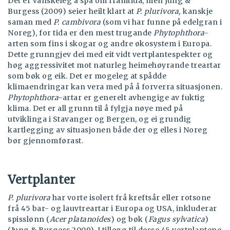
Det er vanskeleg å spå om framtida, men Jung &
Burgess (2009) seier heilt klart at
P. plurivora,
kanskje
saman med
P. cambivora
(som vi har funne på edelgran i
Noreg), for tida er den mest trugande
Phytophthora
-
arten som fins i skogar og andre økosystem i Europa.
Dette grunngjev dei med eit vidt vertplantespekter og
høg aggressivitet mot naturleg heimehøyrande treartar
som bøk og eik. Det er mogeleg at spådde
klimaendringar kan vera med på å forverra situasjonen.
Phytophthora
-artar er generelt avhengige av fuktig
klima. Det er all grunn til å fylgja nøye med på
utviklinga i Stavanger og Bergen, og ei grundig
kartlegging av situasjonen både der og elles i Noreg
bør gjennomførast.
Vertplanter
P. plurivora
har vorte isolert frå kreftsår eller rotsone
frå 45 bar- og lauvtreartar i Europa og USA, inkluderar
spisslønn (
Acer platanoides
) og bøk (
Fagus sylvatica
)