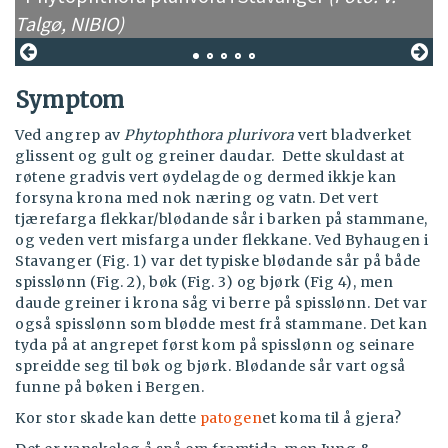
Talgø, NIBIO)
T
Symptom
Ved angrep av
Phytophthora plurivora
vert bladverket
glissent og gult og greiner daudar. Dette skuldast at
røtene gradvis vert øydelagde og dermed ikkje kan
forsyna krona med nok næring og vatn. Det vert
tjærefarga flekkar/blødande sår i barken på stammane,
og veden vert misfarga under flekkane. Ved Byhaugen i
Stavanger (Fig. 1) var det typiske blødande sår på både
spisslønn (Fig. 2), bøk (Fig. 3) og bjørk (Fig 4), men
daude greiner i krona såg vi berre på spisslønn. Det var
også spisslønn som blødde mest frå stammane. Det kan
tyda på at angrepet først kom på spisslønn og seinare
spreidde seg til bøk og bjørk. Blødande sår vart også
funne på bøken i Bergen.
Kor stor skade kan dette
patogen
et koma til å gjera?