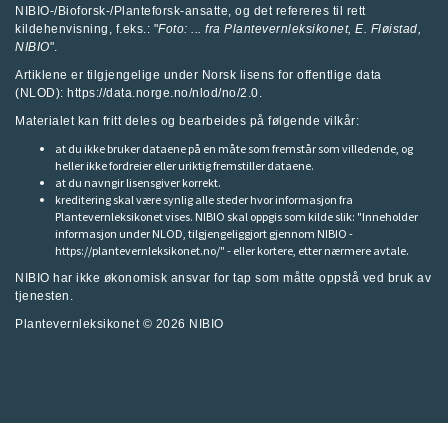
NIBIO-/Bioforsk-/Planteforsk-ansatte, og det refereres til rett
kildehenvisning, f.eks.: "
Foto: ... fra
Plantevernleksikonet
, E. Fløistad,
NIBIO
".
Artiklene er tilgjengelige under Norsk lisens for offentlige data
(NLOD): https://data.norge.no/nlod/no/2.0.
Materialet kan fritt deles og bearbeides på følgende vilkår:
at du ikke bruker dataene på en måte som fremstår som villedende, og
heller ikke fordreier eller uriktig fremstiller dataene.
at du navngir lisensgiver korrekt.
kreditering skal være synlig alle steder hvor informasjon fra
Plantevernleksikonet vises. NIBIO skal oppgis som kilde slik: "Inneholder
informasjon under NLOD, tilgjengeliggjort gjennom NIBIO -
https://plantevernleksikonet.no/" - eller kortere, etter nærmere avtale.
NIBIO har ikke økonomisk ansvar for tap som måtte oppstå ved bruk av
tjenesten.
Plantevernleksikonet © 2026
NIBIO