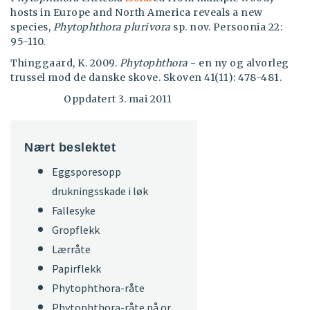
hosts in Europe and North America reveals a new
species,
Phytophthora plurivora
sp. nov. Persoonia 22:
95-110.
Thinggaard, K. 2009.
Phytophthora
- en ny og alvorleg
trussel mod de danske skove. Skoven 41(11): 478-481.
Oppdatert 3. mai 2011
Nært beslektet
Eggsporesopp
drukningsskade i løk
Fallesyke
Gropflekk
Lærråte
Papirflekk
Phytophthora-råte
Phytophthora-råte på or