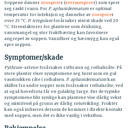
Soppene danner
zoospore
r (
svermespore
r) som sprer
seg raskt i vann.
For
P. aphanidermatum
er optimal
temperatur for infeksjon og dannelse av
zoospore
r
over 25 °C.
P. irregulare
forårsaker størst skade ved 20
°C. Stressfaktorer for plantene som drukning,
vannmangel og stor fruktbæring kan favorisere
angrepet av soppen. Vannfluer og hærmygg kan også
spre soppen.
Symptomer/skade
Pythium
-artene forårsaker rotbrann og rothalsråte. På
store planter viser symptomene seg først som en gul
vasstrukken råte i rothalsen.
P. aphanidermatum
kan
skilles fra andre sopper som forårsaker rothalsråte, ved
at også hovedrota får en gulaktig farge. Før de typiske
symptomene blir synlige kan plantene vise dårlig vekst
og mistrivsel på grunn av dårlig rotutvikling. Frukter
kan også infiseres dersom de kommer i direkte kontakt
med soppen, men det er ikke vanlig i veksthus.