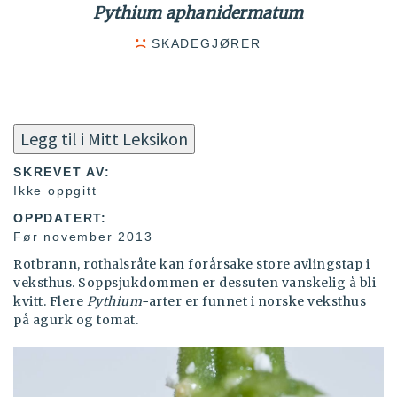
Pythium aphanidermatum
SKADEGJØRER
Legg til i Mitt Leksikon
SKREVET AV:
Ikke oppgitt
OPPDATERT:
Før november 2013
Rotbrann, rothalsråte kan forårsake store avlingstap i
veksthus. Soppsjukdommen er dessuten vanskelig å bli
kvitt. Flere
Pythium-
arter er funnet i norske veksthus
på agurk og tomat.