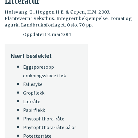
Litteratur
Hofsvang, T., Heggen H.E. & Ørpen, H.M. 2003.
Plantevern i veksthus. Integrert bekjempelse. Tomat og
agurk. Landbruksforlaget, Oslo. 70 pp.
Oppdatert 3. mai 2011
Nært beslektet
Eggsporesopp
drukningsskade i løk
Fallesyke
Gropflekk
Lærråte
Papirflekk
Phytophthora-råte
Phytophthora-råte på or
Potettørråte