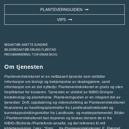
PLANTEVERNGUIDEN
VIPS
REDAKTØR:
ANETTE SUNDBYE
BILDEREDAKTØR:
ERLING FLØISTAD
PROGRAMMERING:
TOR-EINAR SKOG
Om tjenesten
Plantevernleksikonet er en nettbasert tjeneste som omfatter
informasjon om biologi og bekjempelse av skadegjørere, samt
informasjon om en del nyttedyr. Plantevernleksikonet er gratis og uten
forpliktelser for brukeren. Tjenesten er utviklet av
NIBIO Divisjon
bioteknologi og plantehelse
.
Plantevernguiden
er en integrert del av
tjenesten. Drift, oppdatering og videreutvikling av Plantevernleksikonet
finansieres av handlingsplanmidler fra
Landbruksdirektoratet
og
kunnskapsutviklingsmidler fra
Landbruks- og matdepartementet
.
Bilder
i Plantevernleksikonet kan kopieres og brukes dersom de er fra
NIBIO-/Bioforsk-/Planteforsk-ansatte, og det refereres til rett
kildehenvisning, f.eks.: "
Foto: ... fra
Plantevernleksikonet
, E. Fløistad,