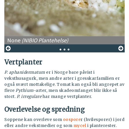
None
(NIBIO Plantehelse)
Vertplanter
P. aphanidermatum
er i Norge bare påvist i
veksthusagurk, men andre arter i gresskarfamilien er
også svært mottakelige. Tomat kan også bli angrepet av
flere
Pythium
-arter, men skadeomfanget blir ikke så
stort.
P. irregulare
har mange vertplanter.
Overlevelse og spredning
Soppene kan overleve som
oospore
r (hvilesporer) i jord
eller andre vekstmedier og som
mycel
i planterester.