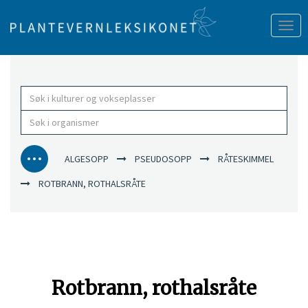
Tog
nav
ALGESOPP
PSEUDOSOPP
RÅTESKIMMEL
ROTBRANN, ROTHALSRÅTE
Rotbrann, rothalsråte