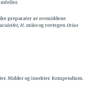
imfeller.
like preparater av rovmiddene
culeifer, H. miles
og rovtegen
Orius
nter. Midder og insekter. Kompendium.