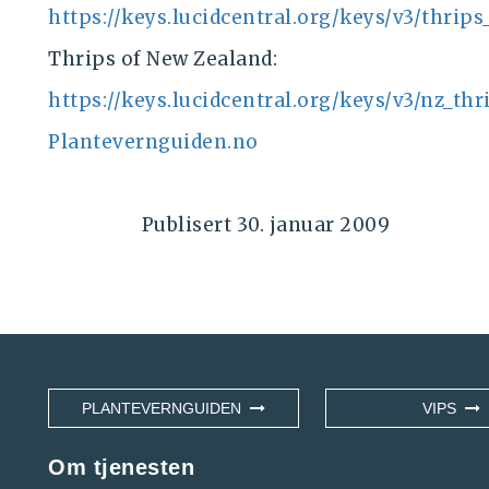
https://keys.lucidcentral.org/keys/v3/thrips
Thrips of New Zealand:
https://keys.lucidcentral.org/keys/v3/nz_thr
Plantevernguiden.no
Publisert
30. januar 2009
PLANTEVERNGUIDEN
VIPS
Om tjenesten