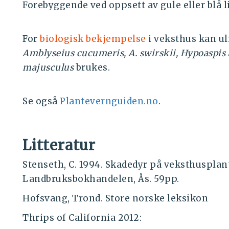
Forebyggende ved oppsett av gule eller blå l
For
biologisk bekjempelse
i veksthus kan u
Amblyseius cucumeris, A. swirskii,
Hypoaspis a
majusculus
brukes.
Se også
Plantevernguiden.no
.
Litteratur
Stenseth, C. 1994. Skadedyr på veksthuspla
Landbruksbokhandelen, Ås. 59pp.
Hofsvang, Trond. Store norske leksikon
Thrips of California 2012: