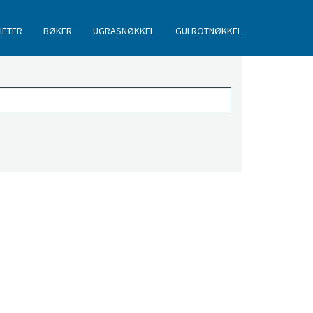
HETER
BØKER
UGRASNØKKEL
GULROTNØKKEL