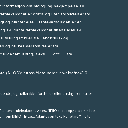
er informasjon om biologi og bekjempelse av
rnleksikonet er gratis og uten forpliktelser for
ogi og plantehelse
.
Plantevernguiden
er en
ling av Plantevernleksikonet finansieres av
utviklingsmidler fra
Landbruks- og
res og brukes dersom de er fra
t kildehenvisning, f.eks.: "
Foto: ... fra
 data (NLOD): https://data.norge.no/nlod/no/2.0.
nde, og heller ikke fordreier eller uriktig fremstiller
 Plantevernleksikonet vises. NIBIO skal oppgis som kilde
ennom NIBIO - https://plantevernleksikonet.no/" - eller