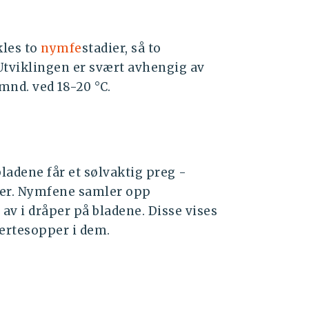
kles to
nymfe
stadier, så to
. Utviklingen er svært avhengig av
 mnd. ved 18-20
°C.
bladene får et sølvaktig preg -
ter. Nymfene samler opp
v i dråper på bladene. Disse vises
vertesopper i dem.