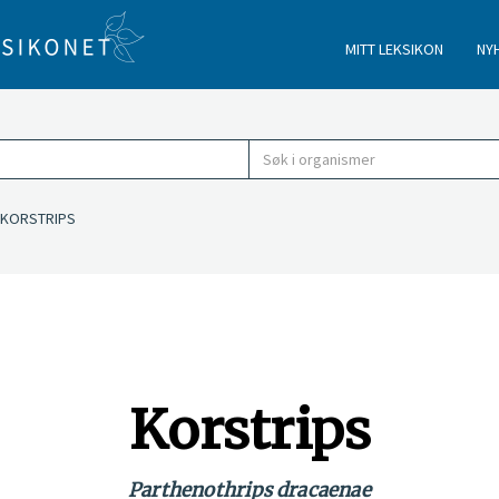
MITT LEKSIKON
NY
ORSTRIPS
Korstrips
Parthenothrips dracaenae