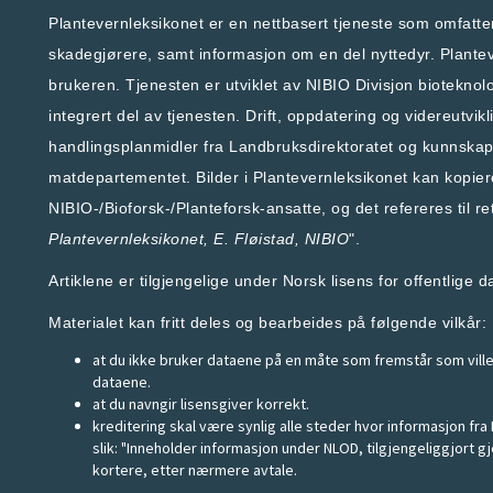
Plantevernleksikonet er en nettbasert tjeneste som omfatt
skadegjørere, samt informasjon om en del nyttedyr. Planteve
brukeren. Tjenesten er utviklet av
NIBIO Divisjon bioteknol
integrert del av tjenesten. Drift, oppdatering og videreutvik
handlingsplanmidler fra
Landbruksdirektoratet
og kunnskaps
matdepartementet
.
Bilder i Plantevernleksikonet kan kopie
NIBIO-/Bioforsk-/Planteforsk-ansatte, og det refereres til ret
Plantevernleksikonet
, E. Fløistad, NIBIO
".
Artiklene er tilgjengelige under Norsk lisens for offentlige
Materialet kan fritt deles og bearbeides på følgende vilkår:
at du ikke bruker dataene på en måte som fremstår som villede
dataene.
at du navngir lisensgiver korrekt.
kreditering skal være synlig alle steder hvor informasjon fra
slik: "Inneholder informasjon under NLOD, tilgjengeliggjort gj
kortere, etter nærmere avtale.