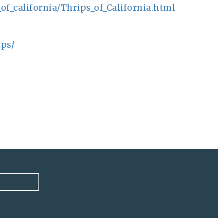
_of_california/Thrips_of_California.html
ips/