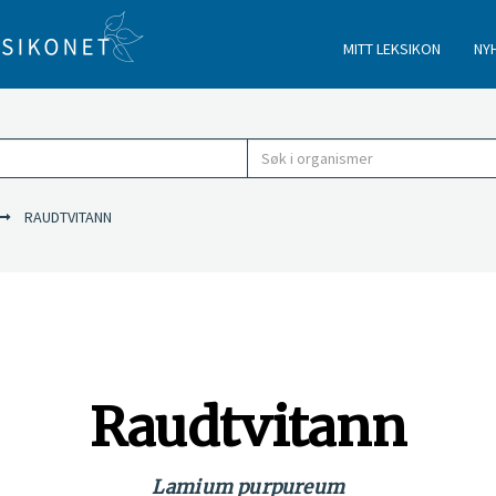
MITT LEKSIKON
NY
RAUDTVITANN
Raudtvitann
Lamium purpureum