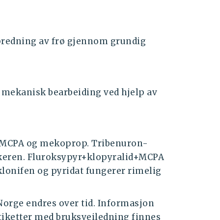
spredning av frø gjennom grundig
 mekanisk bearbeiding ved hjelp av
m MCPA og mekoprop. Tribenuron-
åkeren. Fluroksypyr+klopyralid+MCPA
Aklonifen og pyridat fungerer rimelig
Norge endres over tid. Informasjon
iketter med bruksveiledning finnes