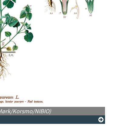
S.Mørk/Korsmo/NIBIO)
Rødtveta