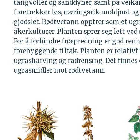
tangvoller og sanddyner, samt på veikan
foretrekker løs, næringsrik moldjord og l
gjødslet. Rødtvetann opptrer som et ugra
åkerkulturer. Planten sprer seg lett ved 
For å forhindre frøspredning er god renh
forebyggende tiltak. Planten er relativ
ugrasharving og radrensing. Det finnes 
ugrasmidler mot rødtvetann.