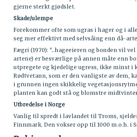
gjerne sterkt gjødslet.
Skade/ulempe
Forekommer ofte som ugras i hager og i alle
seg mer effektivt med selvsåing enn då-art
Fægri (1970): "...hageeieren og bonden vil ve
artene) er besværlige på annen måte enn bo
utpregete og kjedelige ugress, ikke minst 
Rødtvetann, som er den vanligste av dem, ka
i grunnen ingen skikkelig vegetasjonsrytme.
planten kan godt stå og blomstre midtvinters
Utbredelse i Norge
Vanlig til spredt i lavlandet til Troms, sjelden
Finnmark. Den vokser opp til 1000 m.o.h. i S