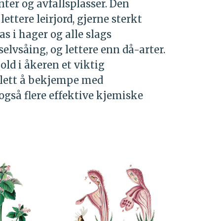
ter og avfallsplasser. Den
ettere leirjord, gjerne sterkt
s i hager og alle slags
selvsåing, og lettere enn då-arter.
old i åkeren et viktig
t lett å bekjempe med
også flere effektive kjemiske