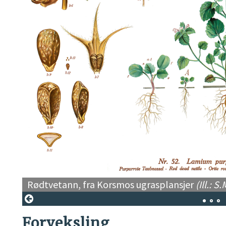
Rødtvetann, fra Korsmos ugrasplansjer
(Ill.: 
Forveksling