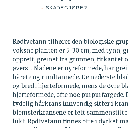
SKADEGJØRER
Rødtvetann tilhører den biologiske gr
voksne planten er 5-30 cm, med tynn, gr
opprett, greinet fra grunnen, firkantet o
øverst. Bladene er nyreformede, har grei
hårete og rundtannede. De nederste bla
og bredt hjerteformede, mens de øvre bl
hjerteformede, ofte noe purpurfargede
tydelig hårkrans innvendig sitter i kran
blomsterkransene er tett sammenstilte.
lukt. Rødtvetann finnes ofte i dyrket ma