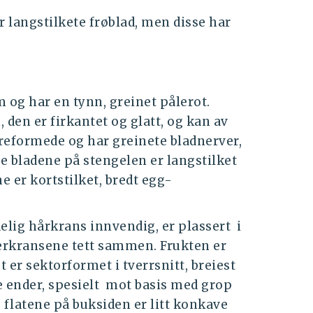
 langstilkete frøblad, men disse har
og har en tynn, greinet pålerot.
 den er firkantet og glatt, og kan av
yreformede og har greinete bladnerver,
e bladene på stengelen er langstilket
 er kortstilket, bredt egg-
lig hårkrans innvendig, er plassert i
erkransene tett sammen. Frukten er
t er sektorformet i tverrsnitt, breiest
 ender, spesielt mot basis med grop
o flatene på buksiden er litt konkave