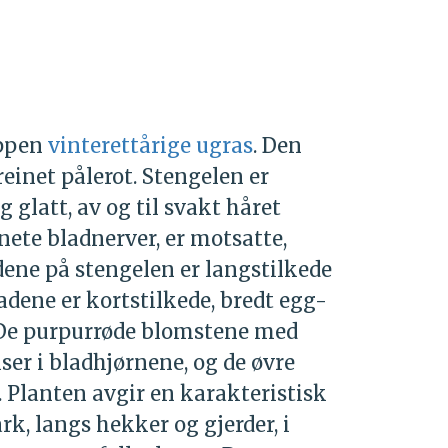
uppen
vinterettårige ugras
. Den
einet pålerot. Stengelen er
g glatt, av og til svakt håret
nete bladnerver, er motsatte,
dene på stengelen er langstilkede
adene er kortstilkede, bredt egg-
. De purpurrøde blomstene med
ser i bladhjørnene, og de øvre
 Planten avgir en karakteristisk
rk, langs hekker og gjerder, i