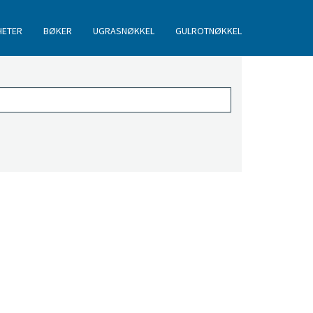
HETER
BØKER
UGRASNØKKEL
GULROTNØKKEL