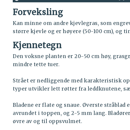
Forveksling
Kan minne om andre kjevlegras, som engre
større kjevle og er høyere (50-100 cm), og ti
Kjennetegn
Den voksne planten er 20-50 cm høy, gras
mindre tette tuer.
Strået er nedliggende med karakteristisk op
typer utvikler lett røtter fra leddknutene, sæ
Bladene er flate og snaue. Øverste stråblad e
avrundet i toppen, og 2-5 mm lang. Bladører 
øvre av og til oppsvulmet.