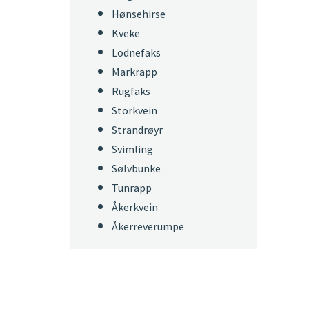
Hønsehirse
Kveke
Lodnefaks
Markrapp
Rugfaks
Storkvein
Strandrøyr
Svimling
Sølvbunke
Tunrapp
Åkerkvein
Åkerreverumpe