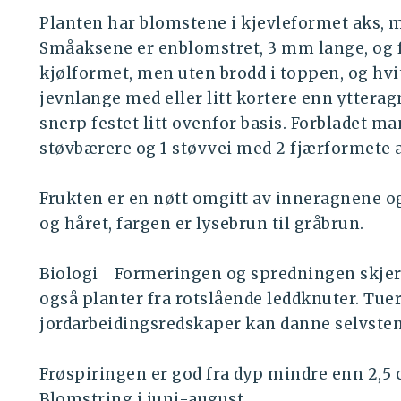
Planten har blomstene i kjevleformet aks, mø
Småaksene er enblomstret, 3 mm lange, og f
kjølformet, men uten brodd i toppen, og hvi
jevnlange med eller litt kortere enn ytter
snerp festet litt ovenfor basis. Forbladet m
støvbærere og 1 støvvei med 2 fjærformete 
Frukten er en nøtt omgitt av inneragnene o
og håret, fargen er lysebrun til gråbrun.
Biologi Formeringen og spredningen skjer
også planter fra rotslående leddknuter. Tuer
jordarbeidingsredskaper kan danne selvsten
Frøspiringen er god fra dyp mindre enn 2,5 
Blomstring i juni-august.