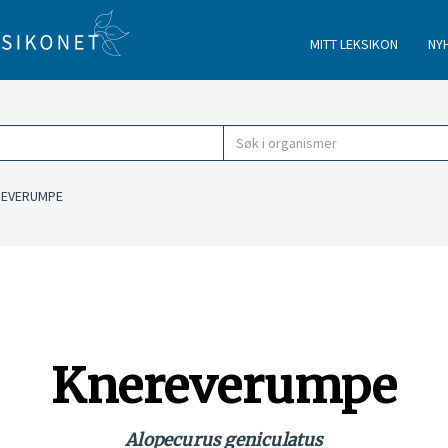
MITT LEKSIKON
NY
EVERUMPE
Knereverumpe
Alopecurus geniculatus