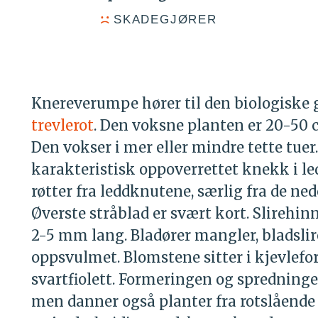
SKADEGJØRER
Knereverumpe hører til den biologiske g
trevlerot
. Den voksne planten er 20-50
Den vokser i mer eller mindre tette tuer
karakteristisk oppoverrettet knekk i led
røtter fra leddknutene, særlig fra de ned
Øverste stråblad er svært kort. Slirehinn
2-5 mm lang. Bladører mangler, bladsliren
oppsvulmet. Blomstene sitter i kjevlefo
svartfiolett. Formeringen og spredninge
men danner også planter fra rotslående 