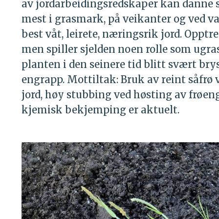
av jordarbeidingsredskaper kan danne 
mest i grasmark, på veikanter og ved va
best våt, leirete, næringsrik jord. Opptr
men spiller sjelden noen rolle som ugra
planten i den seinere tid blitt svært br
engrapp. Mottiltak: Bruk av reint såfrø 
jord, høy stubbing ved høsting av frøe
kjemisk bekjemping er aktuelt.