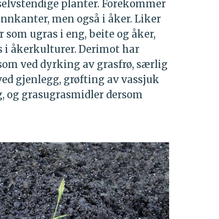
selvstendige planter. Forekommer
nnkanter, men også i åker. Liker
er som ugras i eng, beite og åker,
s i åkerkulturer. Derimot har
ysom ved dyrking av grasfrø, særlig
ved gjenlegg, grøfting av vassjuk
ng, og grasugrasmidler dersom