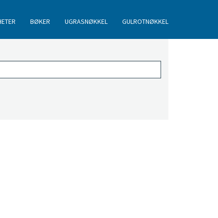
HETER
BØKER
UGRASNØKKEL
GULROTNØKKEL