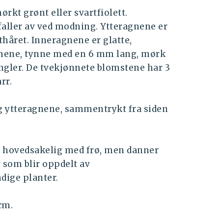
rkt grønt eller svartfiolett.
aller av ved modning. Ytteragnene er
thåret. Inneragnene er glatte,
Knerever
agnene, tynne med en 6 mm lang, mørk
angler. De tvekjønnete blomstene har 3
arr.
g ytteragnene, sammentrykt fra siden
 hovedsakelig med frø, men danner
 som blir oppdelt av
dige planter.
cm.