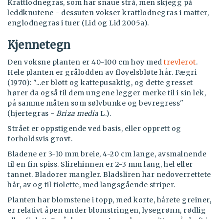
Krattlodnegras, som har snaue strå, men skjegg på
leddknutene - dessuten vokser krattlodnegras i matter,
englodnegras i tuer (Lid og Lid 2005a).
Kjennetegn
Den voksne planten er 40-100 cm høy med
trevlerot
.
Hele planten er grålodden av fløyelsbløte hår. Fægri
(1970): "...er bløtt og kattepusaktig, og dette gresset
hører da også til dem ungene legger merke til i sin lek,
på samme måten som sølvbunke og bevregress"
(hjertegras -
Briza media
L.).
Strået er oppstigende ved basis, eller opprett og
forholdsvis grovt.
Bladene er 3-10 mm breie, 4-20 cm lange, avsmalnende
til en fin spiss. Slirehinnen er 2-3 mm lang, hel eller
tannet. Bladører mangler. Bladsliren har nedoverrettete
hår, av og til fiolette, med langsgående striper.
Planten har blomstene i topp, med korte, hårete greiner,
er relativt åpen under blomstringen, lysegrønn, rødlig