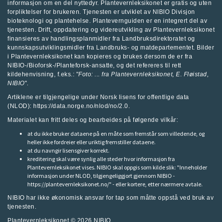
informasjon om en del nyttedyr. Plantevernleksikonet er gratis og uten
forpliktelser for brukeren. Tjenesten er utviklet av
NIBIO Divisjon
bioteknologi og plantehelse
.
Plantevernguiden
er en integrert del av
tjenesten. Drift, oppdatering og videreutvikling av Plantevernleksikonet
finansieres av handlingsplanmidler fra
Landbruksdirektoratet
og
kunnskapsutviklingsmidler fra
Landbruks- og matdepartementet
.
Bilder
i Plantevernleksikonet kan kopieres og brukes dersom de er fra
NIBIO-/Bioforsk-/Planteforsk-ansatte, og det refereres til rett
kildehenvisning, f.eks.: "
Foto: ... fra
Plantevernleksikonet
, E. Fløistad,
NIBIO
".
Artiklene er tilgjengelige under Norsk lisens for offentlige data
(NLOD): https://data.norge.no/nlod/no/2.0.
Materialet kan fritt deles og bearbeides på følgende vilkår:
at du ikke bruker dataene på en måte som fremstår som villedende, og
heller ikke fordreier eller uriktig fremstiller dataene.
at du navngir lisensgiver korrekt.
kreditering skal være synlig alle steder hvor informasjon fra
Plantevernleksikonet vises. NIBIO skal oppgis som kilde slik: "Inneholder
informasjon under NLOD, tilgjengeliggjort gjennom NIBIO -
https://plantevernleksikonet.no/" - eller kortere, etter nærmere avtale.
NIBIO har ikke økonomisk ansvar for tap som måtte oppstå ved bruk av
tjenesten.
Plantevernleksikonet © 2026
NIBIO