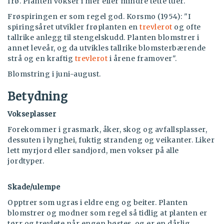
frø. Planten vokser i mer eller mindre tette tuer.
Frøspiringen er som regel god. Korsmo (1954): "I
spiringsåret utvikler frøplanten en
trevlerot
og ofte
tallrike anlegg til stengelskudd. Planten blomstrer i
annet leveår, og da utvikles tallrike blomsterbærende
strå og en kraftig
trevlerot
i årene framover".
Blomstring i juni-august.
Betydning
Vokseplasser
Forekommer i grasmark, åker, skog og avfallsplasser,
dessuten i lynghei, fuktig strandeng og veikanter. Liker
lett myrjord eller sandjord, men vokser på alle
jordtyper.
Skade/ulempe
Opptrer som ugras i eldre eng og beiter. Planten
blomstrer og modner som regel så tidlig at planten er
tørr og trevlete når engen høstes, og er en dårlig