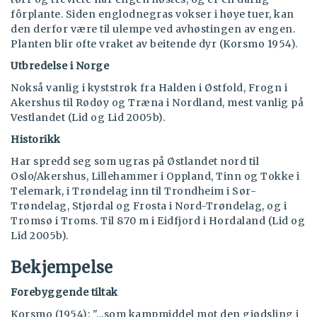
fôrplante. Siden englodnegras vokser i høye tuer, kan
den derfor være til ulempe ved avhøstingen av engen.
Planten blir ofte vraket av beitende dyr (Korsmo 1954).
Utbredelse i Norge
Nokså vanlig i kyststrøk fra Halden i Østfold, Frogn i
Akershus til Rødøy og Træna i Nordland, mest vanlig på
Vestlandet (Lid og Lid 2005b).
Historikk
Har spredd seg som ugras på Østlandet nord til
Oslo/Akershus, Lillehammer i Oppland, Tinn og Tokke i
Telemark, i Trøndelag inn til Trondheim i Sør-
Trøndelag, Stjørdal og Frosta i Nord-Trøndelag, og i
Tromsø i Troms. Til 870 m i Eidfjord i Hordaland (Lid og
Lid 2005b).
Bekjempelse
Forebyggende tiltak
Korsmo (1954): "...som kampmiddel mot den gjødsling i