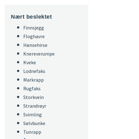
Nært beslektet
Finnsjegg
Floghavre
Hønsehirse
Knereverumpe
Kveke
Lodnefaks
Markrapp
Rugfaks
Storkvein
Strandrøyr
Svimling
Sølvbunke
Tunrapp