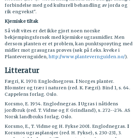
forbindelse med god kulturell behandling av jorda og
rik engvekst".
Kjemiske tiltak
Så vidt vites er det ikke gjort noen norske
bekjempingsforsøk med kjemiske ugrasmidler. Men
dersom planten er et problem, kan punktsprøyting med
midler mot grasugras prøves (søk på f.eks. kveke i
Plantevernguiden,
http://www.plantevernguiden.no/
).
Litteratur
Fægri, K. 1970. Englodnegress.
I
Norges planter.
Blomster og trær i naturen (red. K. Fægri). Bind 1, s. 64.
Cappelens forlag. Oslo.
Korsmo, E. 1954. Englodnegras.
I
Ugras i nåtidens
jordbruk (red. T. Vidme og F. Grindland), s. 272--274. AS
Norsk landbruks forlag. Oslo.
Korsmo, E., T. Vidme og H. Fykse 2001. Englodnegras.
I
Korsmos ugrasplansjer (red. H. Fykse), s. 230-231, 3.