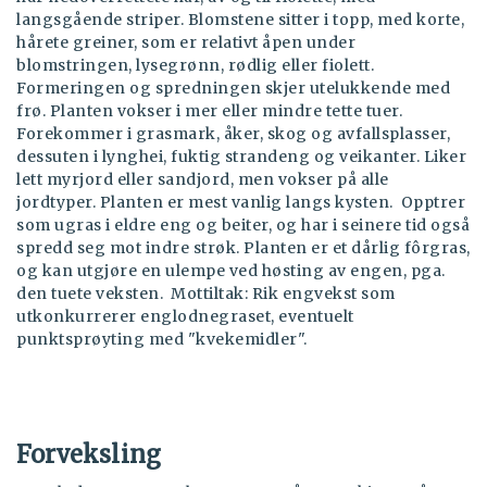
langsgående striper. Blomstene sitter i topp, med korte,
hårete greiner, som er relativt åpen under
blomstringen, lysegrønn, rødlig eller fiolett.
Formeringen og spredningen skjer utelukkende med
frø. Planten vokser i mer eller mindre tette tuer.
Forekommer i grasmark, åker, skog og avfallsplasser,
dessuten i lynghei, fuktig strandeng og veikanter. Liker
lett myrjord eller sandjord, men vokser på alle
jordtyper. Planten er mest vanlig langs kysten. Opptrer
som ugras i eldre eng og beiter, og har i seinere tid også
spredd seg mot indre strøk. Planten er et dårlig fôrgras,
og kan utgjøre en ulempe ved høsting av engen, pga.
den tuete veksten. Mottiltak: Rik engvekst som
utkonkurrerer englodnegraset, eventuelt
punktsprøyting med "kvekemidler".
Forveksling