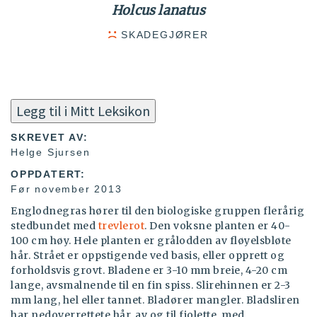
Holcus lanatus
SKADEGJØRER
Legg til i Mitt Leksikon
SKREVET AV:
Helge Sjursen
OPPDATERT:
Før november 2013
Englodnegras hører til den biologiske gruppen flerårig
stedbundet med
trevlerot
. Den voksne planten er 40-
100 cm høy. Hele planten er grålodden av fløyelsbløte
hår. Strået er oppstigende ved basis, eller opprett og
forholdsvis grovt. Bladene er 3-10 mm breie, 4-20 cm
lange, avsmalnende til en fin spiss. Slirehinnen er 2-3
mm lang, hel eller tannet. Bladører mangler. Bladsliren
har nedoverrettete hår, av og til fiolette, med