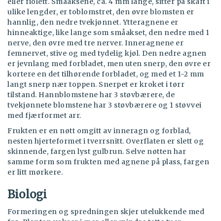
eller fiolett. Småaksene, ca. 4 mm lange, sitter på skaft i
ulike lengder, er toblomstret, den øvre blomsten er
hannlig, den nedre tvekjønnet. Ytteragnene er
hinneaktige, like lange som småakset, den nedre med 1
nerve, den øvre med tre nerver. Inneragnene er
femnervet, stive og med tydelig kjøl. Den nedre agnen
er jevnlang med forbladet, men uten snerp, den øvre er
kortere en det tilhørende forbladet, og med et 1-2 mm
langt snerp nær toppen. Snerpet er kroket i tørr
tilstand. Hannblomstene har 3 støvbærere, de
tvekjønnete blomstene har 3 støvbærere og 1 støvvei
med fjærformet arr.
Frukten er en nøtt omgitt av inneragn og forblad,
nesten hjerteformet i tverrsnitt. Overflaten er slett og
skinnende, fargen lyst gulbrun. Selve nøtten har
samme form som frukten med agnene på plass, fargen
er litt mørkere.
Biologi
Formeringen og spredningen skjer utelukkende med