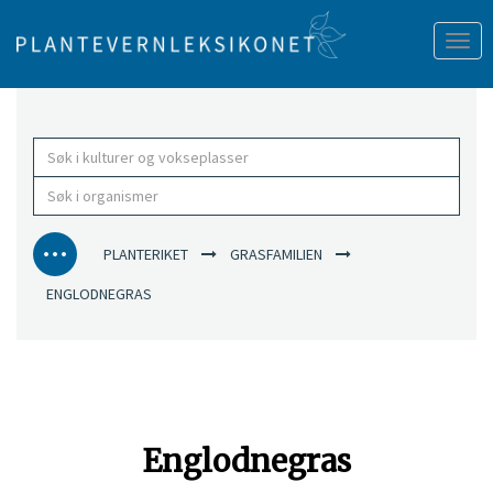
Tog
nav
PLANTERIKET
GRASFAMILIEN
ENGLODNEGRAS
Englodnegras