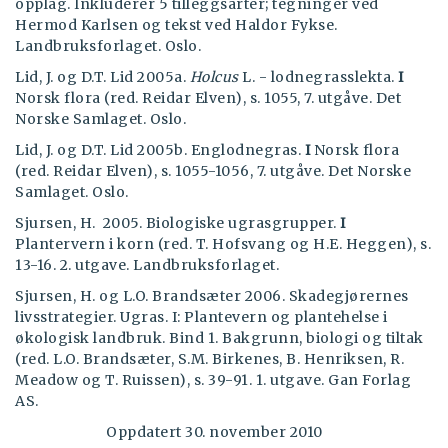
opplag. Inkluderer 5 tilleggsarter; tegninger ved
Hermod Karlsen og tekst ved Haldor Fykse.
Landbruksforlaget. Oslo.
Lid, J. og D.T. Lid 2005a.
Holcus
L. - lodnegrasslekta.
I
Norsk flora (red. Reidar Elven), s. 1055, 7. utgåve. Det
Norske Samlaget. Oslo.
Lid, J. og D.T. Lid 2005b. Englodnegras.
I
Norsk flora
(red. Reidar Elven), s. 1055-1056, 7. utgåve. Det Norske
Samlaget. Oslo.
Sjursen, H. 2005. Biologiske ugrasgrupper.
I
Plantervern i korn (red. T. Hofsvang og H.E. Heggen), s.
13-16. 2. utgave. Landbruksforlaget.
Sjursen, H. og L.O. Brandsæter 2006. Skadegjørernes
livsstrategier. Ugras. I: Plantevern og plantehelse i
økologisk landbruk. Bind 1. Bakgrunn, biologi og tiltak
(red. L.O. Brandsæter, S.M. Birkenes, B. Henriksen, R.
Meadow og T. Ruissen), s. 39-91. 1. utgave. Gan Forlag
AS.
Oppdatert 30. november 2010