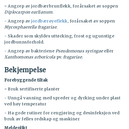
-
Angrep av jordbærbrunflekk, forårsaket av soppen
Diplocarpon earlianum
.
- Angrep av
jordbærøyeflekk
, forårsaket av soppen
Mycosphaerella fragariae
.
- Skader som skyldes uttørking, frost og ugunstige
jordbunnsforhold.
- Angrep av bakteriene
Pseudomonas syringae
eller
Xanthomonas arboricola
pv.
fragariae
.
Bekjempelse
Forebyggende tiltak
-
Bruk sertifiserte planter
- Unngå vanning med spreder og dyrking under plast
ved høy temperatur
- Ha gode rutiner for rengjøring og desinfeksjon ved
bruk av felles redskap og maskiner
Meldeplikt