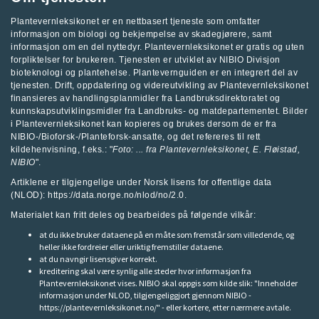
Plantevernleksikonet er en nettbasert tjeneste som omfatter
informasjon om biologi og bekjempelse av skadegjørere, samt
informasjon om en del nyttedyr. Plantevernleksikonet er gratis og uten
forpliktelser for brukeren. Tjenesten er utviklet av
NIBIO Divisjon
bioteknologi og plantehelse
.
Plantevernguiden
er en integrert del av
tjenesten. Drift, oppdatering og videreutvikling av Plantevernleksikonet
finansieres av handlingsplanmidler fra
Landbruksdirektoratet
og
kunnskapsutviklingsmidler fra
Landbruks- og matdepartementet
.
Bilder
i Plantevernleksikonet kan kopieres og brukes dersom de er fra
NIBIO-/Bioforsk-/Planteforsk-ansatte, og det refereres til rett
kildehenvisning, f.eks.: "
Foto: ... fra
Plantevernleksikonet
, E. Fløistad,
NIBIO
".
Artiklene er tilgjengelige under Norsk lisens for offentlige data
(NLOD): https://data.norge.no/nlod/no/2.0.
Materialet kan fritt deles og bearbeides på følgende vilkår:
at du ikke bruker dataene på en måte som fremstår som villedende, og
heller ikke fordreier eller uriktig fremstiller dataene.
at du navngir lisensgiver korrekt.
kreditering skal være synlig alle steder hvor informasjon fra
Plantevernleksikonet vises. NIBIO skal oppgis som kilde slik: "Inneholder
informasjon under NLOD, tilgjengeliggjort gjennom NIBIO -
https://plantevernleksikonet.no/" - eller kortere, etter nærmere avtale.