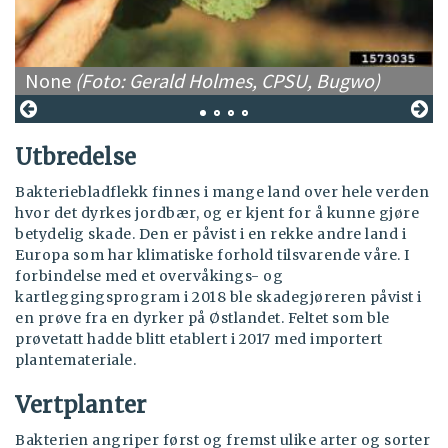
None
(Foto: Gerald Holmes, CPSU, Bugwo)
Utbredelse
Bakteriebladflekk finnes i mange land over hele verden
hvor det dyrkes jordbær, og er kjent for å kunne gjøre
betydelig skade. Den er påvist i en rekke andre land i
Europa som har klimatiske forhold tilsvarende våre.
I
forbindelse med et overvåkings- og
kartleggingsprogram i 2018 ble skadegjøreren påvist i
en prøve fra en dyrker på Østlandet. Feltet som ble
prøvetatt hadde blitt etablert i 2017 med importert
plantemateriale.
Vertplanter
Bakterien angriper først og fremst ulike arter og sorter