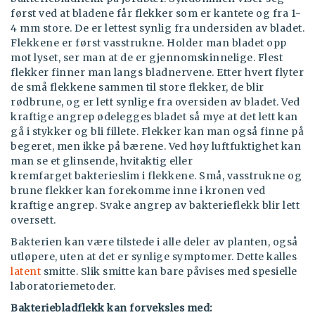
først ved at bladene får flekker som er kantete og fra 1-
4 mm store. De er lettest synlig fra undersiden av bladet.
Flekkene er først vasstrukne. Holder man bladet opp
mot lyset, ser man at de er gjennomskinnelige. Flest
flekker finner man langs bladnervene. Etter hvert flyter
de små flekkene sammen til store flekker, de blir
rødbrune, og er lett synlige fra oversiden av bladet. Ved
kraftige angrep ødelegges bladet så mye at det lett kan
gå i stykker og bli fillete. Flekker kan man også finne på
begeret, men ikke på bærene. Ved høy luftfuktighet kan
man se et glinsende, hvitaktig eller
kremfarget bakterieslim i flekkene. Små, vasstrukne og
brune flekker kan forekomme inne i kronen ved
kraftige angrep. Svake angrep av bakterieflekk blir lett
oversett.
Bakterien kan være tilstede i alle deler av planten, også
utløpere, uten at det er synlige symptomer. Dette kalles
latent
smitte. Slik smitte kan bare påvises med spesielle
laboratoriemetoder.
Bakteriebladflekk kan forveksles med: