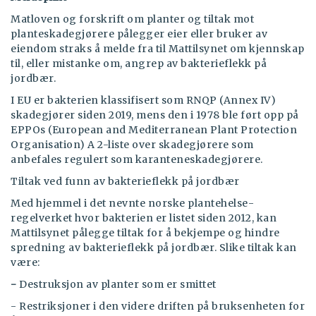
Matloven og forskrift om planter og tiltak mot
planteskadegjørere pålegger eier eller bruker av
eiendom straks å melde fra til Mattilsynet om kjennskap
til, eller mistanke om, angrep av bakterieflekk på
jordbær.
I EU er bakterien klassifisert som RNQP (Annex IV)
skadegjører siden 2019, mens den i 1978 ble ført opp på
EPPOs (European and Mediterranean Plant Protection
Organisation) A 2-liste over skadegjørere som
anbefales regulert som karanteneskadegjørere.
Tiltak ved funn av bakterieflekk på jordbær
Med hjemmel i det nevnte norske plantehelse-
regelverket hvor bakterien er listet siden 2012, kan
Mattilsynet pålegge tiltak for å bekjempe og hindre
spredning av bakterieflekk på jordbær. Slike tiltak kan
være:
-
Destruksjon av planter som er smittet
- Restriksjoner i den videre driften på bruksenheten for