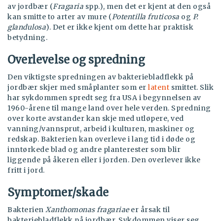
av jordbær (
Fragaria
spp.), men det er kjent at den også
kan smitte to arter av mure (
Potentilla fruticosa
og
P.
glandulosa
). Det er ikke kjent om dette har praktisk
betydning.
Overlevelse og spredning
Den viktigste spredningen av bakteriebladflekk på
jordbær skjer med småplanter som er
latent
smittet. Slik
har sykdommen spredt seg fra USA i begynnelsen av
1960-årene til mange land over hele verden. Spredning
over korte avstander kan skje med utløpere, ved
vanning/vannsprut, arbeid i kulturen, maskiner og
redskap. Bakterien kan overleve i lang tid i døde og
inntørkede blad og andre planterester som blir
liggende på åkeren eller i jorden. Den overlever ikke
fritt i jord.
Symptomer/skade
Bakterien
Xanthomonas fragariae
er årsak til
bakteriebladflekk på jordbær. Sykdommen viser seg