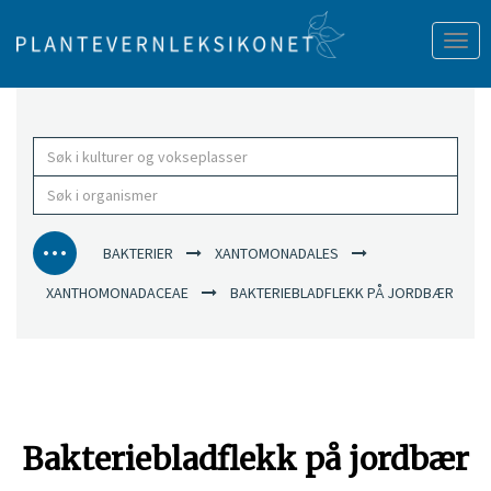
Tog
nav
BAKTERIER
XANTOMONADALES
XANTHOMONADACEAE
BAKTERIEBLADFLEKK PÅ JORDBÆR
Bakteriebladflekk på jordbær