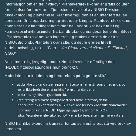
informasjon om en del nyttedyr. Plantevernleksikonet er gratis og uten
forpliktelser for brukeren. Tjenesten er utviklet av
NIBIO Divisjon
bioteknologi og plantehelse
.
Plantevernguiden
er en integrert del av
tjenesten. Drift, oppdatering og videreutvikling av Plantevernleksikonet
finansieres av handlingsplanmidler fra
Landbruksdirektoratet
og
kunnskapsutviklingsmidler fra
Landbruks- og matdepartementet
.
Bilder
i Plantevernleksikonet kan kopieres og brukes dersom de er fra
NIBIO-/Bioforsk-/Planteforsk-ansatte, og det refereres til rett
kildehenvisning, f.eks.: "
Foto: ... fra
Plantevernleksikonet
, E. Fløistad,
NIBIO
".
Artiklene er tilgjengelige under Norsk lisens for offentlige data
(NLOD): https://data.norge.no/nlod/no/2.0.
Materialet kan fritt deles og bearbeides på følgende vilkår:
at du ikke bruker dataene på en måte som fremstår som villedende, og
heller ikke fordreier eller uriktig fremstiller dataene.
at du navngir lisensgiver korrekt.
kreditering skal være synlig alle steder hvor informasjon fra
Plantevernleksikonet vises. NIBIO skal oppgis som kilde slik: "Inneholder
informasjon under NLOD, tilgjengeliggjort gjennom NIBIO -
https://plantevernleksikonet.no/" - eller kortere, etter nærmere avtale.
NIBIO har ikke økonomisk ansvar for tap som måtte oppstå ved bruk av
tjenesten.