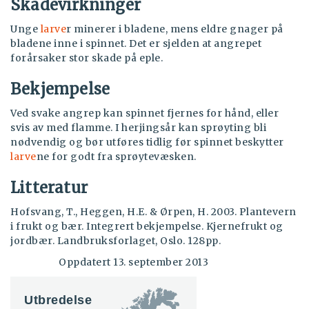
Skadevirkninger
Unge
larve
r minerer i bladene, mens eldre gnager på
bladene inne i spinnet. Det er sjelden at angrepet
forårsaker stor skade på eple.
Bekjempelse
Ved svake angrep kan spinnet fjernes for hånd, eller
svis av med flamme. I herjingsår kan sprøyting bli
nødvendig og bør utføres tidlig før spinnet beskytter
larve
ne for godt fra sprøytevæsken.
Litteratur
Hofsvang, T., Heggen, H.E. & Ørpen, H. 2003. Plantevern
i frukt og bær. Integrert bekjempelse. Kjernefrukt og
jordbær. Landbruksforlaget, Oslo. 128pp.
Oppdatert 13. september 2013
Utbredelse