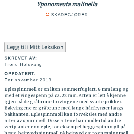
Yponomeuta malinella
SKADEGJØRER
Legg til i Mitt Leksikon
SKREVET AV:
Trond Hofsvang
OPPDATERT:
Før november 2013
Eplespinnmøll er en liten sommerfuglart, 8 mm lang og
med et vingespenn på ca. 22 mm. Arten er lett å kjenne
igjen på de gråbrune forvingene med svarte prikker.
Bakvingene er gråbrune med lange hårfrynser langs
bakkanten. Eplespinnmøll kan forveksles med andre
arter av spinnmøll. Disse artene har imidlertid andre
vertplanter enn eple, for eksempel heggespinnmøll på
hegg, beinvedspinnmøll på beinved og rognespinnmøll