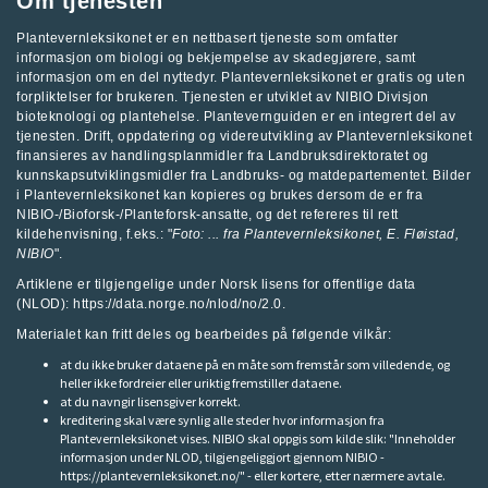
Om tjenesten
Plantevernleksikonet er en nettbasert tjeneste som omfatter
informasjon om biologi og bekjempelse av skadegjørere, samt
informasjon om en del nyttedyr. Plantevernleksikonet er gratis og uten
forpliktelser for brukeren. Tjenesten er utviklet av
NIBIO Divisjon
bioteknologi og plantehelse
.
Plantevernguiden
er en integrert del av
tjenesten. Drift, oppdatering og videreutvikling av Plantevernleksikonet
finansieres av handlingsplanmidler fra
Landbruksdirektoratet
og
kunnskapsutviklingsmidler fra
Landbruks- og matdepartementet
.
Bilder
i Plantevernleksikonet kan kopieres og brukes dersom de er fra
NIBIO-/Bioforsk-/Planteforsk-ansatte, og det refereres til rett
kildehenvisning, f.eks.: "
Foto: ... fra
Plantevernleksikonet
, E. Fløistad,
NIBIO
".
Artiklene er tilgjengelige under Norsk lisens for offentlige data
(NLOD): https://data.norge.no/nlod/no/2.0.
Materialet kan fritt deles og bearbeides på følgende vilkår:
at du ikke bruker dataene på en måte som fremstår som villedende, og
heller ikke fordreier eller uriktig fremstiller dataene.
at du navngir lisensgiver korrekt.
kreditering skal være synlig alle steder hvor informasjon fra
Plantevernleksikonet vises. NIBIO skal oppgis som kilde slik: "Inneholder
informasjon under NLOD, tilgjengeliggjort gjennom NIBIO -
https://plantevernleksikonet.no/" - eller kortere, etter nærmere avtale.