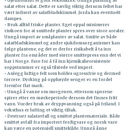
• Gjennomfør et godt vekstskifte. Unngå planting av
salat etter salat. Dette er særlig viktig dersom feltet har
vært infisert av salatbladskimmel. Jorda kan eventuelt
dampes.
• Bruk alltid friske planter. Eget oppal minimerer
risikoen for at smittede planter spres over store arealer.
Unngå import av småplanter av salat. Smitte av både
salatbladskimmel og andre sjukdomsorganismer kan
følge plantene, og det er derfor risikabelt å ta inn
planter fra områder med større smittepress enn det vi
har i Norge. Fare for å få inn kjemikalieresistente
soppstammer er også tilstede ved import.
• Anlegg luftige felt som holdes ugressfrie og dermed
tørrere. Dyrking på opphøyde senger er en fordel
fremfor flat mark.
• Unngå å vanne om morgenen, ettersom sporene
spirer etter en mørkeperiode dersom det finnes fritt
vann. Vurder bruk av dryppvanning også på friland. I
veksthus er lufting et viktig tiltak.
• Destruer salatavfall og smittet plantemateriale. Både
smittet avfall fra importert ferdigvare og norsk vare
kan være en potensiell smittekilde. Unngå åpne