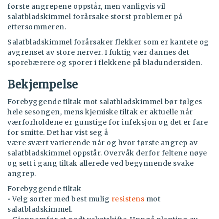
første angrepene oppstår, men vanligvis vil
salatbladskimmel forårsake størst problemer på
ettersommeren.
Salatbladskimmel forårsaker flekker som er kantete og
avgrenset av store nerver. I fuktig vær dannes det
sporebærere og sporer i flekkene på bladundersiden.
Bekjempelse
Forebyggende tiltak mot salatbladskimmel bør følges
hele sesongen, mens kjemiske tiltak er aktuelle når
værforholdene er gunstige for infeksjon og det er fare
for smitte. Det har vist seg å
være svært varierende når og hvor første angrep av
salatbladskimmel oppstår. Overvåk derfor feltene nøye
og sett i gang tiltak allerede ved begynnende svake
angrep.
Forebyggende tiltak
• Velg sorter med best mulig
resistens
mot
salatbladskimmel.