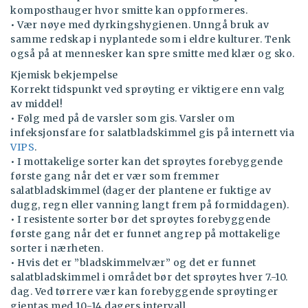
komposthauger hvor smitte kan oppformeres.
• Vær nøye med dyrkingshygienen. Unngå bruk av
samme redskap i nyplantede som i eldre kulturer. Tenk
også på at mennesker kan spre smitte med klær og sko.
Kjemisk bekjempelse
Korrekt tidspunkt ved sprøyting er viktigere enn valg
av middel!
• Følg med på de varsler som gis. Varsler om
infeksjonsfare for salatbladskimmel gis på internett via
VIPS
.
• I mottakelige sorter kan det sprøytes forebyggende
første gang når det er vær som fremmer
salatbladskimmel (dager der plantene er fuktige av
dugg, regn eller vanning langt frem på formiddagen).
• I resistente sorter bør det sprøytes forebyggende
første gang når det er funnet angrep på mottakelige
sorter i nærheten.
• Hvis det er ”bladskimmelvær” og det er funnet
salatbladskimmel i området bør det sprøytes hver 7.-10.
dag. Ved tørrere vær kan forebyggende sprøytinger
gjentas med 10-14 dagers intervall.