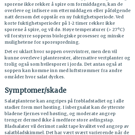
sporene ikke rekker å spire om formiddagen, kan de
overleve og infisere om ettermiddagen eller påfølgende
natt dersom det oppstår en ny fuktighetsperiode. Ved
korte fuktighetsperioder på 1-2 timer rekker ikke
sporene å spire, og vil dø. Høye temperaturer (> 27ºC)
vil forstyrre soppens biologiske prosesser og minske
mulighetene for sporespredning.
Det er uklart hvor soppen overvintrer, men den vil
kunne overleve i planterester, alternative vertplanter og
trolig også som hvilesporer i jorda. Det antas også at
soppen kan komme inn med luftstrømmer fra andre
områder hvor salat dyrkes.
Symptomer/skade
Salatplantene kan angripes på frøbladstadiet og i alle
stadier frem mot høsting. I isbergsalat kan de ytterste
bladene fjernes ved høsting, og moderate angrep
trenger dermed ikke å medføre store avlingstap.
Bladsalater vil derimot raskt tape kvalitet ved angrep av
salatbladskimmel. Det har vært svært varierende når de