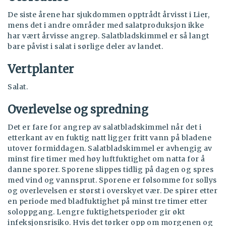
De siste årene har sjukdommen opptrådt årvisst i Lier,
mens det i andre områder med salatproduksjon ikke
har vært årvisse angrep. Salatbladskimmel er så langt
bare påvist i salat i sørlige deler av landet.
Vertplanter
Salat.
Overlevelse og spredning
Det er fare for angrep av salatbladskimmel når det i
etterkant av en fuktig natt ligger fritt vann på bladene
utover formiddagen. Salatbladskimmel er avhengig av
minst fire timer med høy luftfuktighet om natta for å
danne sporer. Sporene slippes tidlig på dagen og spres
med vind og vannsprut. Sporene er følsomme for sollys
og overlevelsen er størst i overskyet vær. De spirer etter
en periode med bladfuktighet på minst tre timer etter
soloppgang. Lengre fuktighetsperioder gir økt
infeksjonsrisiko. Hvis det tørker opp om morgenen og