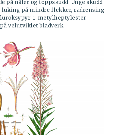
de på nåler og toppskudd. Unge skudd
 luking på mindre flekker, radrensing
 fluroksypyr-1-metylheptylester
på velutviklet bladverk.