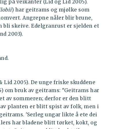
lig på veikanter (Lid og Lid 2005).
lobii
) har geitrams og mjølke som
mvert. Angrepne nåler blir brune,
 bli skeive. Edelgranrust er sjelden et
nd 2003).
and.
& Lid 2005). De unge friske skuddene
75) om bruk av geitrams: "Geitrams har
et av sommeren; derfor er den blitt
av planten er blitt spist av folk, men i
geitrams. 'Serleg ungar likte å ete dei
Ellers har bladene blitt tørket, kokt, og