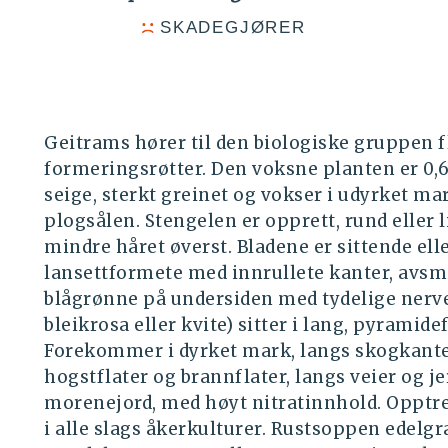
SKADEGJØRER
Geitrams hører til den biologiske gruppen 
formeringsrøtter. Den voksne planten er 0,
seige, sterkt greinet og vokser i udyrket ma
plogsålen. Stengelen er opprett, rund eller l
mindre håret øverst. Bladene er sittende eller
lansettformete med innrullete kanter, avs
blågrønne på undersiden med tydelige nerve
bleikrosa eller kvite) sitter i lang, pyramid
Forekommer i dyrket mark, langs skogkante
hogstflater og brannflater, langs veier og j
morenejord, med høyt nitratinnhold. Opptre
i alle slags åkerkulturer. Rustsoppen edel