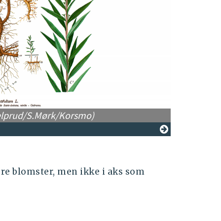
Geitrams
(
Quelprud/S.Mørk/Korsmo)
re blomster, men ikke i aks som