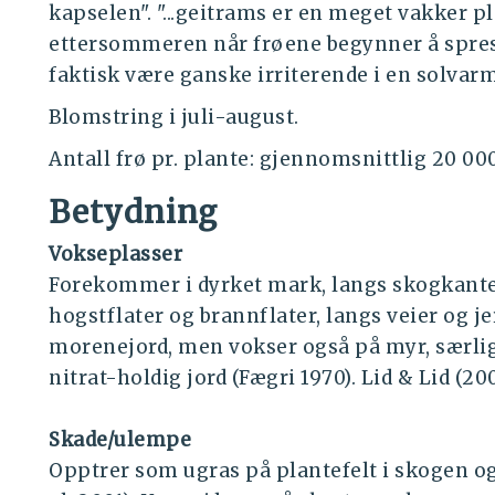
kapselen". "...geitrams er en meget vakker pl
ettersommeren når frøene begynner å spre
faktisk være ganske irriterende i en solvar
Blomstring i juli-august.
Antall frø pr. plante: gjennomsnittlig 20 000
Betydning
Vokseplasser
Forekommer i dyrket mark, langs skogkante
hogstflater og brannflater, langs veier og je
morenejord, men vokser også på myr, særlig
nitrat-holdig jord (Fægri 1970). Lid & Lid (20
Skade/ulempe
Opptrer som ugras på plantefelt i skogen og