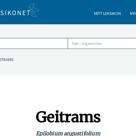
MITT LEKSIKON
NY
TRAMS
Geitrams
Epilobium angustifolium