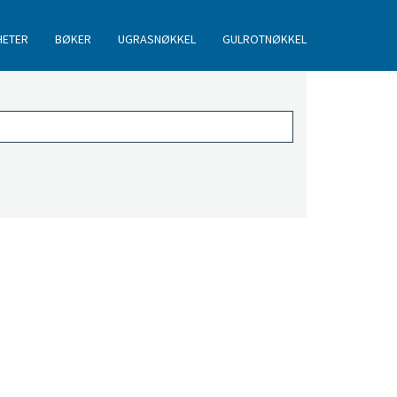
HETER
BØKER
UGRASNØKKEL
GULROTNØKKEL