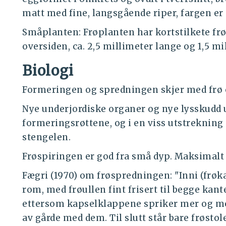
matt med fine, langsgående riper, fargen er
Småplanten: Frøplanten har kortstilkete fr
oversiden, ca. 2,5 millimeter lange og 1,5 mi
Biologi
Formeringen og spredningen skjer med frø 
Nye underjordiske organer og nye lysskudd 
formeringsrøttene, og i en viss utstrekning
stengelen.
Frøspiringen er god fra små dyp. Maksimalt 
Fægri (1970) om frøspredningen: "Inni (frøkap
rom, med frøullen fint frisert til begge kante
ettersom kapselklappene spriker mer og mer,
av gårde med dem. Til slutt står bare frøsto