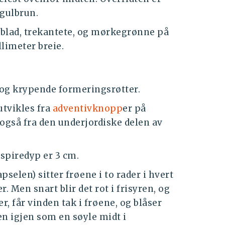
 gulbrun.
øblad, trekantete, og mørkegrønne på
llimeter breie.
og krypende formeringsrøtter.
utvikles fra
adventivknopp
er på
 også fra den underjordiske delen av
spiredyp er 3 cm.
selen) sitter frøene i to rader i hvert
r. Men snart blir det rot i frisyren, og
 får vinden tak i frøene, og blåser
len igjen som en søyle midt i