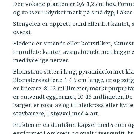
Den voksne planten er 0,6-1,25 m høy. Forme
og vokser i udyrket mark på små dyp, i åker
Stengelen er opprett, rund eller litt kantet,
øverst.
Bladene er sittende eller kortstilket, skrues
innrullete kanter, avsmalnende mot begge 
med tydelige nerver.
Blomstene sitter i lang, pyramideformet kla
Blomsterskaftene, 1-1,5 cm lange, er oppstig
er lineære, 8-12 millimeter, mørkt purpurfar
er omvendt eggformet, 10-16 millimeter. De 
Fargen er rosa, av og til bleikrosa eller kvi
støvbærere, 1 støvvei med 4 arr.
Frukten er en dunhåret kapsel med 4 rom og
eggformet i omkrets og ovalt i tverrsnitt, b