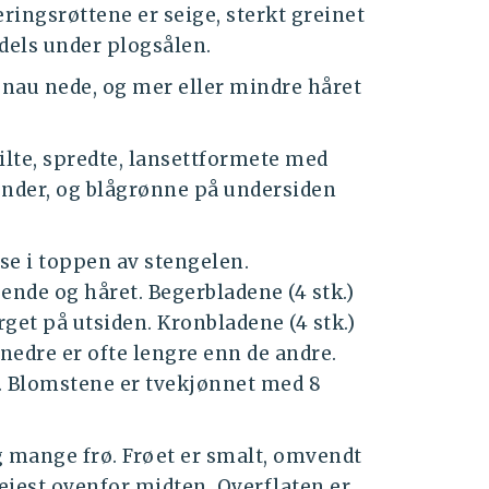
ringsrøttene er seige, sterkt greinet
 dels under plogsålen.
 snau nede, og mer eller mindre håret
tilte, spredte, lansettformete med
ender, og blågrønne på undersiden
se i toppen av stengelen.
ende og håret. Begerbladene (4 stk.)
get på utsiden. Kronbladene (4 stk.)
nedre er ofte lengre enn de andre.
te. Blomstene er tvekjønnet med 8
 mange frø. Frøet er smalt, omvendt
reiest ovenfor midten. Overflaten er