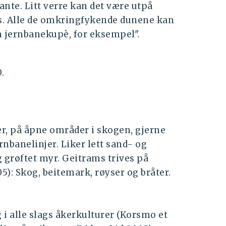
ante. Litt verre kan det være utpå
s. Alle de omkringfykende dunene kan
m jernbanekupè, for eksempel".
.
r, på åpne områder i skogen, gjerne
rnbanelinjer. Liker lett sand- og
 grøftet myr. Geitrams trives på
05): Skog, beitemark, røyser og bråter.
 i alle slags åkerkulturer (Korsmo et