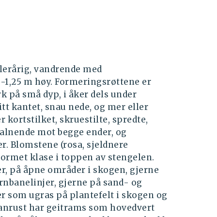
flerårig, vandrende med
6-1,25 m høy. Formeringsrøttene er
rk på små dyp, i åker dels under
itt kantet, snau nede, og mer eller
 kortstilket, skruestilte, spredte,
malnende mot begge ender, og
r. Blomstene (rosa, sjeldnere
eformet klase i toppen av stengelen.
r, på åpne områder i skogen, gjerne
ernbanelinjer, gjerne på sand- og
r som ugras på plantefelt i skogen og
granrust har geitrams som hovedvert