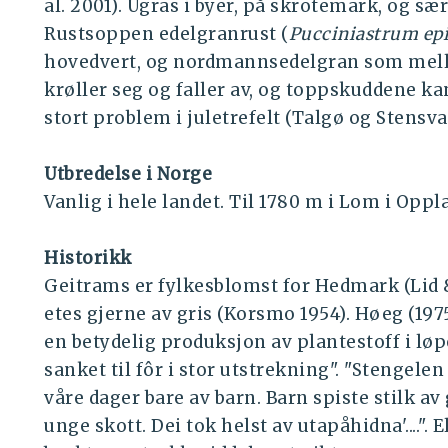
al. 2001). Ugras i byer, på skrotemark, og sær
Rustsoppen edelgranrust (
Pucciniastrum epi
hovedvert, og nordmannsedelgran som mello
krøller seg og faller av, og toppskuddene kan
stort problem i juletrefelt (Talgø og Stensva
Utbredelse i Norge
Vanlig i hele landet. Til 1780 m i Lom i Oppl
Historikk
Geitrams er fylkesblomst for Hedmark (Lid 
etes gjerne av gris (Korsmo 1954). Høeg (19
en betydelig produksjon av plantestoff i løp
sanket til fôr i stor utstrekning". "Stengelen 
våre dager bare av barn. Barn spiste stilk av 
unge skott. Dei tok helst av utapåhidna'....". 