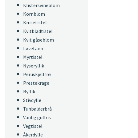
Klistersvineblom
Kornblom
Krusetistel
Kvitbladtistel
Kvit gåseblom
Løvetann
Myrtistel
Nyseryllik
Peruskjellfrø
Prestekrage
Ryllik
Stivdylle
Tunbalderbrå
Vanlig gullris
Vegtistel
Åkerdylle