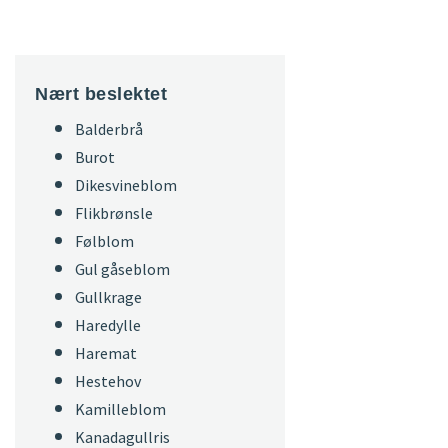
Nært beslektet
Balderbrå
Burot
Dikesvineblom
Flikbrønsle
Følblom
Gul gåseblom
Gullkrage
Haredylle
Haremat
Hestehov
Kamilleblom
Kanadagullris