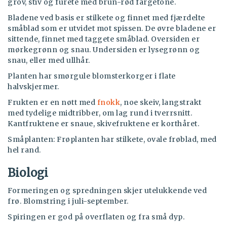
grov, stiv og furete med brun-rød fargetone.
Bladene ved basis er stilkete og finnet med fjærdelte
småblad som er utvidet mot spissen. De øvre bladene er
sittende, finnet med taggete småblad. Oversiden er
mørkegrønn og snau. Undersiden er lysegrønn og
snau, eller med ullhår.
Planten har smørgule blomsterkorger i flate
halvskjermer.
Frukten er en nøtt med
fnokk
, noe skeiv, langstrakt
med tydelige midtribber, om lag rund i tverrsnitt.
Kantfruktene er snaue, skivefruktene er korthåret.
Småplanten: Frøplanten har stilkete, ovale frøblad, med
hel rand.
Biologi
Formeringen og spredningen skjer utelukkende ved
frø. Blomstring i juli-september.
Spiringen er god på overflaten og fra små dyp.