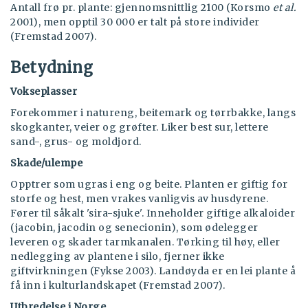
Antall frø pr. plante: gjennomsnittlig 2100 (Korsmo
et al.
2001), men opptil 30 000 er talt på store individer
(Fremstad 2007).
Betydning
Vokseplasser
Forekommer i natureng, beitemark og tørrbakke, langs
skogkanter, veier og grøfter. Liker best sur, lettere
sand-, grus- og moldjord.
Skade/ulempe
Opptrer som ugras i eng og beite. Planten er giftig for
storfe og hest, men vrakes vanligvis av husdyrene.
Fører til såkalt 'sira-sjuke'. Inneholder giftige alkaloider
(jacobin, jacodin og senecionin), som ødelegger
leveren og skader tarmkanalen. Tørking til høy, eller
nedlegging av plantene i silo, fjerner ikke
giftvirkningen (Fykse 2003). Landøyda er en lei plante å
få inn i kulturlandskapet (Fremstad 2007).
Utbredelse i Norge