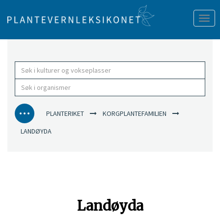
Tog
nav
PLANTERIKET
KORGPLANTEFAMILIEN
LANDØYDA
Landøyda