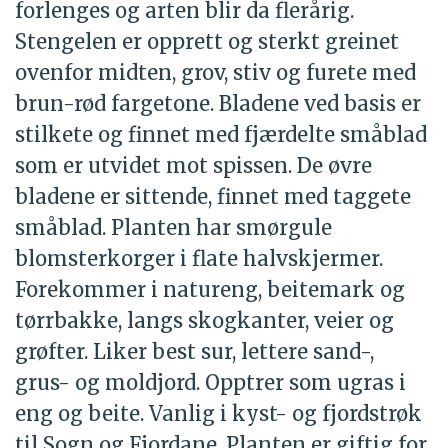
forlenges og arten blir da flerårig.
Stengelen er opprett og sterkt greinet
ovenfor midten, grov, stiv og furete med
brun-rød fargetone. Bladene ved basis er
stilkete og finnet med fjærdelte småblad
som er utvidet mot spissen. De øvre
bladene er sittende, finnet med taggete
småblad. Planten har smørgule
blomsterkorger i flate halvskjermer.
Forekommer i natureng, beitemark og
tørrbakke, langs skogkanter, veier og
grøfter. Liker best sur, lettere sand-,
grus- og moldjord. Opptrer som ugras i
eng og beite. Vanlig i kyst- og fjordstrøk
til Sogn og Fjordane. Planten er giftig for