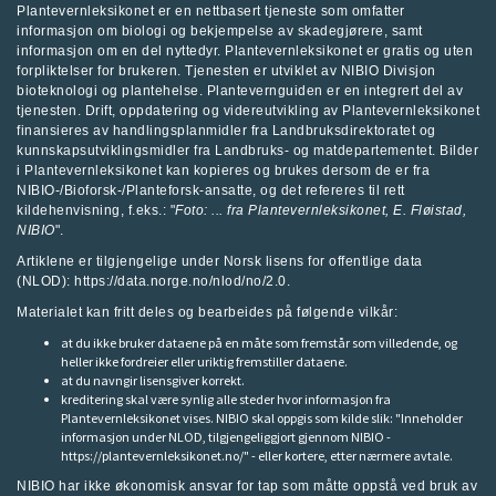
Plantevernleksikonet er en nettbasert tjeneste som omfatter
informasjon om biologi og bekjempelse av skadegjørere, samt
informasjon om en del nyttedyr. Plantevernleksikonet er gratis og uten
forpliktelser for brukeren. Tjenesten er utviklet av
NIBIO Divisjon
bioteknologi og plantehelse
.
Plantevernguiden
er en integrert del av
tjenesten. Drift, oppdatering og videreutvikling av Plantevernleksikonet
finansieres av handlingsplanmidler fra
Landbruksdirektoratet
og
kunnskapsutviklingsmidler fra
Landbruks- og matdepartementet
.
Bilder
i Plantevernleksikonet kan kopieres og brukes dersom de er fra
NIBIO-/Bioforsk-/Planteforsk-ansatte, og det refereres til rett
kildehenvisning, f.eks.: "
Foto: ... fra
Plantevernleksikonet
, E. Fløistad,
NIBIO
".
Artiklene er tilgjengelige under Norsk lisens for offentlige data
(NLOD): https://data.norge.no/nlod/no/2.0.
Materialet kan fritt deles og bearbeides på følgende vilkår:
at du ikke bruker dataene på en måte som fremstår som villedende, og
heller ikke fordreier eller uriktig fremstiller dataene.
at du navngir lisensgiver korrekt.
kreditering skal være synlig alle steder hvor informasjon fra
Plantevernleksikonet vises. NIBIO skal oppgis som kilde slik: "Inneholder
informasjon under NLOD, tilgjengeliggjort gjennom NIBIO -
https://plantevernleksikonet.no/" - eller kortere, etter nærmere avtale.
NIBIO har ikke økonomisk ansvar for tap som måtte oppstå ved bruk av