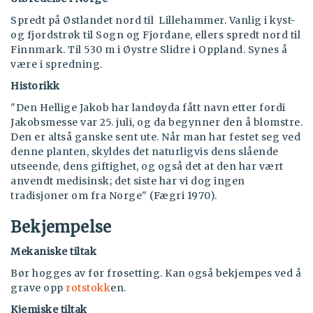
Spredt på Østlandet nord til Lillehammer. Vanlig i kyst-
og fjordstrøk til Sogn og Fjordane, ellers spredt nord til
Finnmark. Til 530 m i Øystre Slidre i Oppland. Synes å
være i spredning.
Historikk
"Den Hellige Jakob har landøyda fått navn etter fordi
Jakobsmesse var 25. juli, og da begynner den å blomstre.
Den er altså ganske sent ute. Når man har festet seg ved
denne planten, skyldes det naturligvis dens slående
utseende, dens giftighet, og også det at den har vært
anvendt medisinsk; det siste har vi dog ingen
tradisjoner om fra Norge" (Fægri 1970).
Bekjempelse
Mekaniske tiltak
Bør hogges av før frøsetting. Kan også bekjempes ved å
grave opp
rotstokk
en.
Kjemiske tiltak