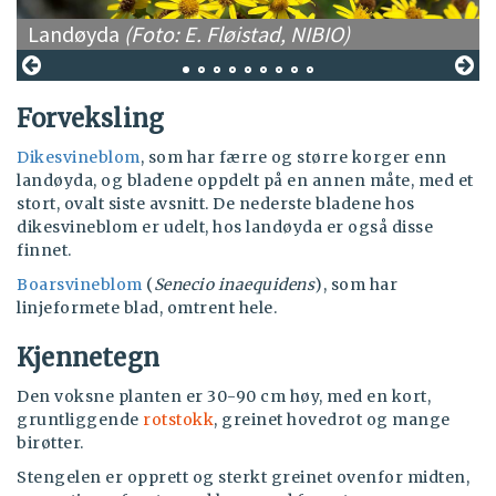
Landøyda
(Foto: E. Fløistad, NIBIO)
M
Forveksling
Dikesvineblom
, som har færre og større korger enn
landøyda, og bladene oppdelt på en annen måte, med et
stort, ovalt siste avsnitt. De nederste bladene hos
dikesvineblom er udelt, hos landøyda er også disse
finnet.
Boarsvineblom
(
Senecio inaequidens
), som har
linjeformete blad, omtrent hele.
Kjennetegn
Den voksne planten er 30-90 cm høy, med en kort,
gruntliggende
rotstokk
, greinet hovedrot og mange
birøtter.
Stengelen er opprett og sterkt greinet ovenfor midten,