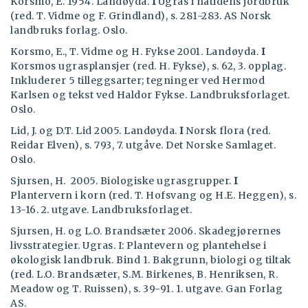
Korsmo, E. 1954. Landøyda.
I
Ugras i nåtidens jordbruk
(red. T. Vidme og F. Grindland), s. 281-283. AS Norsk
landbruks forlag. Oslo.
Korsmo, E., T. Vidme og H. Fykse 2001. Landøyda.
I
Korsmos ugrasplansjer (red. H. Fykse), s. 62, 3. opplag.
Inkluderer 5 tilleggsarter; tegninger ved Hermod
Karlsen og tekst ved Haldor Fykse. Landbruksforlaget.
Oslo.
Lid, J. og D.T. Lid 2005. Landøyda.
I
Norsk flora (red.
Reidar Elven), s. 793, 7. utgåve. Det Norske Samlaget.
Oslo.
Sjursen, H. 2005. Biologiske ugrasgrupper.
I
Plantervern i korn (red. T. Hofsvang og H.E. Heggen), s.
13-16. 2. utgave. Landbruksforlaget.
Sjursen, H. og L.O. Brandsæter 2006. Skadegjørernes
livsstrategier. Ugras. I: Plantevern og plantehelse i
økologisk landbruk. Bind 1. Bakgrunn, biologi og tiltak
(red. L.O. Brandsæter, S.M. Birkenes, B. Henriksen, R.
Meadow og T. Ruissen), s. 39-91. 1. utgave. Gan Forlag
AS.