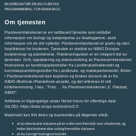
BILDEREDAKTØR:
ERLING FLØISTAD
PROGRAMMERING:
TOR-EINAR SKOG
Om tjenesten
Plantevernleksikonet er en nettbasert tjeneste som omfatter
informasjon om biologi og bekjempelse av skadegjørere, samt
informasjon om en del nyttedyr. Plantevernleksikonet er gratis og uten
forpliktelser for brukeren. Tjenesten er utviklet av
NIBIO Divisjon
bioteknologi og plantehelse
.
Plantevernguiden
er en integrert del av
tjenesten. Drift, oppdatering og videreutvikling av Plantevernleksikonet
finansieres av handlingsplanmidler fra
Landbruksdirektoratet
og
kunnskapsutviklingsmidler fra
Landbruks- og matdepartementet
.
Bilder
i Plantevernleksikonet kan kopieres og brukes dersom de er fra
NIBIO-/Bioforsk-/Planteforsk-ansatte, og det refereres til rett
kildehenvisning, f.eks.: "
Foto: ... fra
Plantevernleksikonet
, E. Fløistad,
NIBIO
".
Artiklene er tilgjengelige under Norsk lisens for offentlige data
(NLOD): https://data.norge.no/nlod/no/2.0.
Materialet kan fritt deles og bearbeides på følgende vilkår:
at du ikke bruker dataene på en måte som fremstår som villedende, og
heller ikke fordreier eller uriktig fremstiller dataene.
at du navngir lisensgiver korrekt.