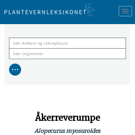
Tog
nav
Åkerreverumpe
Alopecurus myosuroides