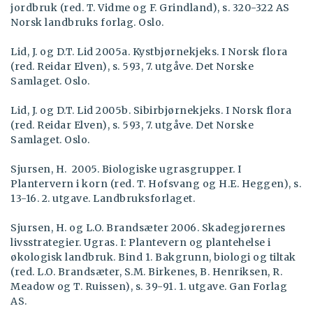
jordbruk (red. T. Vidme og F. Grindland), s. 320-322 AS
Norsk landbruks forlag. Oslo.
Lid, J. og D.T. Lid 2005a. Kystbjørnekjeks. I Norsk flora
(red. Reidar Elven), s. 593, 7. utgåve. Det Norske
Samlaget. Oslo.
Lid, J. og D.T. Lid 2005b. Sibirbjørnekjeks. I Norsk flora
(red. Reidar Elven), s. 593, 7. utgåve. Det Norske
Samlaget. Oslo.
Sjursen, H. 2005. Biologiske ugrasgrupper. I
Plantervern i korn (red. T. Hofsvang og H.E. Heggen), s.
13-16. 2. utgave. Landbruksforlaget.
Sjursen, H. og L.O. Brandsæter 2006. Skadegjørernes
livsstrategier. Ugras. I: Plantevern og plantehelse i
økologisk landbruk. Bind 1. Bakgrunn, biologi og tiltak
(red. L.O. Brandsæter, S.M. Birkenes, B. Henriksen, R.
Meadow og T. Ruissen), s. 39-91. 1. utgave. Gan Forlag
AS.