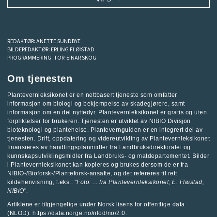
REDAKTØR:
ANETTE SUNDBYE
BILDEREDAKTØR:
ERLING FLØISTAD
PROGRAMMERING:
TOR-EINAR SKOG
Om tjenesten
Plantevernleksikonet er en nettbasert tjeneste som omfatter
informasjon om biologi og bekjempelse av skadegjørere, samt
informasjon om en del nyttedyr. Plantevernleksikonet er gratis og uten
forpliktelser for brukeren. Tjenesten er utviklet av
NIBIO Divisjon
bioteknologi og plantehelse
.
Plantevernguiden
er en integrert del av
tjenesten. Drift, oppdatering og videreutvikling av Plantevernleksikonet
finansieres av handlingsplanmidler fra
Landbruksdirektoratet
og
kunnskapsutviklingsmidler fra
Landbruks- og matdepartementet
.
Bilder
i Plantevernleksikonet kan kopieres og brukes dersom de er fra
NIBIO-/Bioforsk-/Planteforsk-ansatte, og det refereres til rett
kildehenvisning, f.eks.: "
Foto: ... fra
Plantevernleksikonet
, E. Fløistad,
NIBIO
".
Artiklene er tilgjengelige under Norsk lisens for offentlige data
(NLOD): https://data.norge.no/nlod/no/2.0.