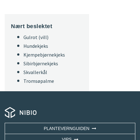
Nært beslektet
Gulrot (vill)
Hundekjeks
Kjempebjørnekjeks
Sibirbjørnekjeks
Skvallerkål
Tromsøpalme
PLANTEVERNGUIDEN
VIPS