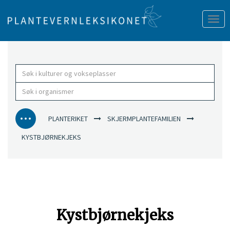
Tog
nav
PLANTERIKET
SKJERMPLANTEFAMILIEN
KYSTBJØRNEKJEKS
Kystbjørnekjeks