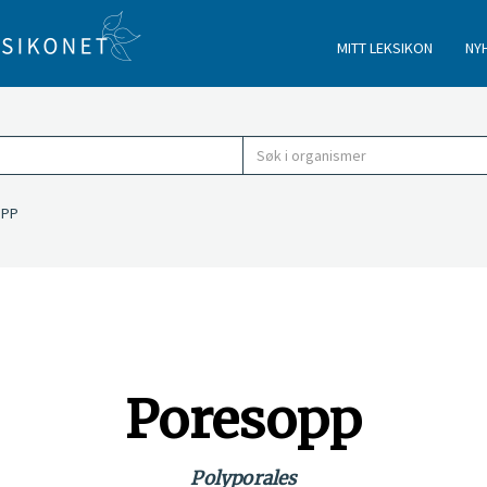
MITT LEKSIKON
NY
PP
Poresopp
Polyporales