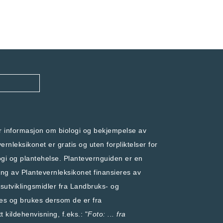
er informasjon om biologi og bekjempelse av
rnleksikonet er gratis og uten forpliktelser for
ogi og plantehelse
.
Plantevernguiden
er en
ling av Plantevernleksikonet finansieres av
utviklingsmidler fra
Landbruks- og
res og brukes dersom de er fra
t kildehenvisning, f.eks.: "
Foto: ... fra