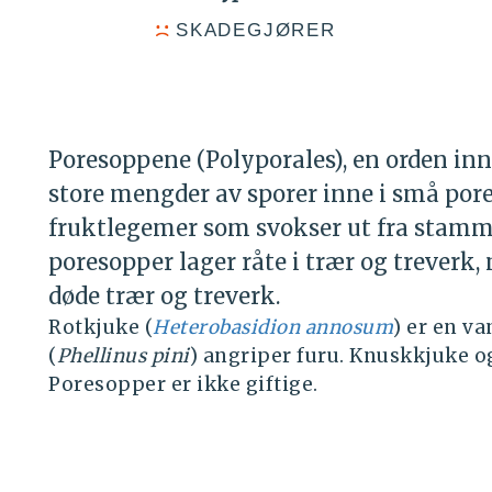
SKADEGJØRER
Poresoppene (Polyporales), en orden in
store mengder av sporer inne i små por
fruktlegemer som svokser ut fra stamm
poresopper lager råte i trær og treverk,
døde trær og treverk.
Rotkjuke (
Heterobasidion annosum
) er en va
(
Phellinus pini
) angriper furu. Knuskkjuke o
Poresopper er ikke giftige.