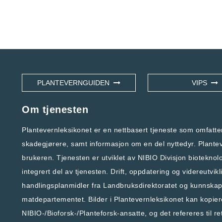
PLANTEVERNGUIDEN
VIPS
Om tjenesten
Plantevernleksikonet er en nettbasert tjeneste som omfatt
skadegjørere, samt informasjon om en del nyttedyr. Planteve
brukeren. Tjenesten er utviklet av
NIBIO Divisjon bioteknol
integrert del av tjenesten. Drift, oppdatering og videreutvik
handlingsplanmidler fra
Landbruksdirektoratet
og kunnskaps
matdepartementet
.
Bilder i Plantevernleksikonet kan kopie
NIBIO-/Bioforsk-/Planteforsk-ansatte, og det refereres til ret