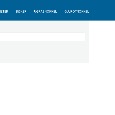
HETER
BØKER
UGRASNØKKEL
GULROTNØKKEL