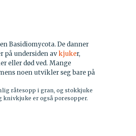
nen Basidiomycota. De danner
er på undersiden av
kjuke
r,
er eller død ved. Mange
 mens noen utvikler seg bare på
nlig råtesopp i gran, og stokkjuke
g knivkjuke er også poresopper.