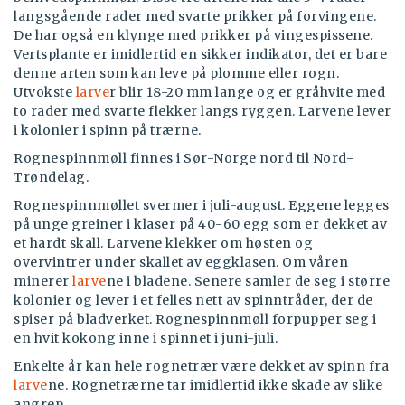
langsgående rader med svarte prikker på forvingene.
De har også en klynge med prikker på vingespissene.
Vertsplante er imidlertid en sikker indikator, det er bare
denne arten som kan leve på plomme eller rogn.
Utvokste
larve
r blir 18-20 mm lange og er gråhvite med
to rader med svarte flekker langs ryggen. Larvene lever
i kolonier i spinn på trærne.
Rognespinnmøll finnes i Sør-Norge nord til Nord-
Trøndelag.
Rognespinnmøllet svermer i juli-august. Eggene legges
på unge greiner i klaser på 40-60 egg som er dekket av
et hardt skall. Larvene klekker om høsten og
overvintrer under skallet av eggklasen. Om våren
minerer
larve
ne i bladene. Senere samler de seg i større
kolonier og lever i et felles nett av spinntråder, der de
spiser på bladverket. Rognespinnmøll forpupper seg i
en hvit kokong inne i spinnet i juni-juli.
Enkelte år kan hele rognetrær være dekket av spinn fra
larve
ne. Rognetrærne tar imidlertid ikke skade av slike
angrep.