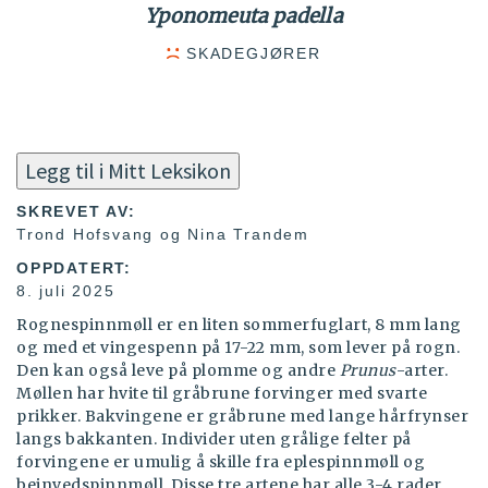
Yponomeuta padella
SKADEGJØRER
Legg til i Mitt Leksikon
SKREVET AV:
Trond Hofsvang og Nina Trandem
OPPDATERT:
8. juli 2025
Rognespinnmøll er en liten sommerfuglart, 8 mm lang
og med et vingespenn på 17-22 mm, som lever på rogn.
Den kan også leve på plomme og andre
Prunus
-arter.
Møllen har hvite til gråbrune forvinger med svarte
prikker. Bakvingene er gråbrune med lange hårfrynser
langs bakkanten. Individer uten grålige felter på
forvingene er umulig å skille fra eplespinnmøll og
beinvedspinnmøll. Disse tre artene har alle 3-4 rader