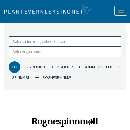
Tog
nav
DYRERIKET
INSEKTER
SOMMERFUGLER
SPINNMØLL
ROGNESPINNMØLL
Rognespinnmøll