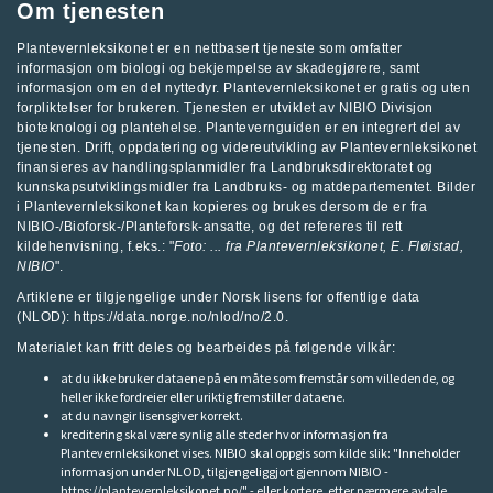
Om tjenesten
Plantevernleksikonet er en nettbasert tjeneste som omfatter
informasjon om biologi og bekjempelse av skadegjørere, samt
informasjon om en del nyttedyr. Plantevernleksikonet er gratis og uten
forpliktelser for brukeren. Tjenesten er utviklet av
NIBIO Divisjon
bioteknologi og plantehelse
.
Plantevernguiden
er en integrert del av
tjenesten. Drift, oppdatering og videreutvikling av Plantevernleksikonet
finansieres av handlingsplanmidler fra
Landbruksdirektoratet
og
kunnskapsutviklingsmidler fra
Landbruks- og matdepartementet
.
Bilder
i Plantevernleksikonet kan kopieres og brukes dersom de er fra
NIBIO-/Bioforsk-/Planteforsk-ansatte, og det refereres til rett
kildehenvisning, f.eks.: "
Foto: ... fra
Plantevernleksikonet
, E. Fløistad,
NIBIO
".
Artiklene er tilgjengelige under Norsk lisens for offentlige data
(NLOD): https://data.norge.no/nlod/no/2.0.
Materialet kan fritt deles og bearbeides på følgende vilkår:
at du ikke bruker dataene på en måte som fremstår som villedende, og
heller ikke fordreier eller uriktig fremstiller dataene.
at du navngir lisensgiver korrekt.
kreditering skal være synlig alle steder hvor informasjon fra
Plantevernleksikonet vises. NIBIO skal oppgis som kilde slik: "Inneholder
informasjon under NLOD, tilgjengeliggjort gjennom NIBIO -
https://plantevernleksikonet.no/" - eller kortere, etter nærmere avtale.