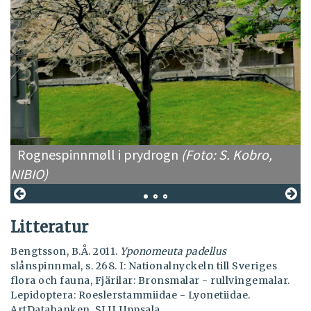
Rognespinnmøll i prydrogn
(Foto: S. Kobro,
NIBIO)
Litteratur
Bengtsson, B.Å. 2011.
Yponomeuta padellus
slånspinnmal, s. 268. I: Nationalnyckeln till Sveriges
flora och fauna, Fjärilar: Bronsmalar - rullvingemalar.
Lepidoptera: Roeslerstammiidae - Lyonetiidae.
ArtDatabanken, SLU, Uppsala.