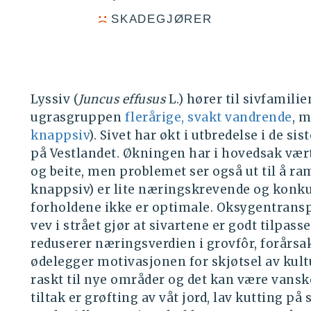
SKADEGJØRER
Lyssiv (
Juncus effusus
L.) hører til sivfamilie
ugrasgruppen
flerårige, svakt vandrende
, m
knappsiv
). Sivet har økt i utbredelse i de s
på Vestlandet. Økningen har i hovedsak vært
og beite, men problemet ser også ut til å ra
knappsiv) er lite næringskrevende og konk
forholdene ikke er optimale. Oksygentransp
vev i strået gjør at sivartene er godt tilpass
reduserer næringsverdien i grovfôr, forårsa
ødelegger motivasjonen for skjøtsel av kult
raskt til nye områder og det kan være vanske
tiltak er grøfting av våt jord, lav kutting