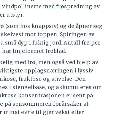
g vindpollinerte med frøspredning av
er utstyr.
ø (som hos knappsiv) og de åpner seg
s, skeivest mot toppen. Spiringen av
a små dyp i fuktig jord. Antall frø per
 har linjeformet frøblad.
elig med frø, men også ved hjelp av
iktigste opplagsnæringen i lyssiv
ukose, fruktose og stivelse. Den
es i stengelbase, og akkumuleres om
krose konsentrasjonen er sent på
e på sensommeren forårsaker at
r minst evne til gjenvekst etter