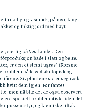
t rikelig i grasmark, på myr, langs
 pakket og fuktig jord med høyt
er, særlig på Vestlandet. Den
fôrproduksjon både i slått og beite.
ter, er den et slemt ugras" (Korsmo
nde problem både ved økologisk og
o tiårene. Sivplantene sprer seg raskt
li kvitt dem igjen. Før fantes
eite, men nå blir det de også observert
iv være spesielt problematisk siden det
ler pusseutstyr, og kjemiske tiltak