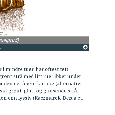
Quelprud)
 i mindre tuer, har oftest tett
ønt strå med litt rue ribber under
nden i et åpent knippe (alternativt
iskt grønt, glatt og glinsende strå.
ten enn lyssiv (Kaczmarek-Derda et.