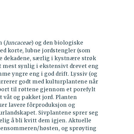
n (
Juncaceae
) og den biologiske
ed korte, lubne jordstengler (som
iste dekadene, særlig i kystnære strøk
 mest synlig i ekstensivt drevet eng
mme yngre eng i god drift. Lyssiv (og
urrerer godt med kulturplantene når
ort til røttene gjennom et porefylt
et våt og pakket jord. Planten
ker lavere fôrproduksjon og
urlandskapet. Sivplantene sprer seg
lig å bli kvitt dem igjen. Aktuelle
 på sensommeren/høsten, og sprøyting