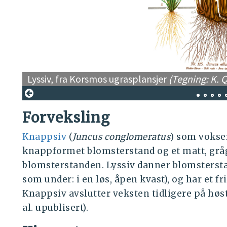
Lyssiv, fra Korsmos ugrasplansjer
(Tegning: K. 
Forveksling
Knappsiv
(
Juncus conglomeratus
) som vokser
knappformet blomsterstand og et matt, grågr
blomsterstanden. Lyssiv danner blomstersta
som under: i en løs, åpen kvast), og har et fr
Knappsiv avslutter veksten tidligere på høs
al. upublisert).