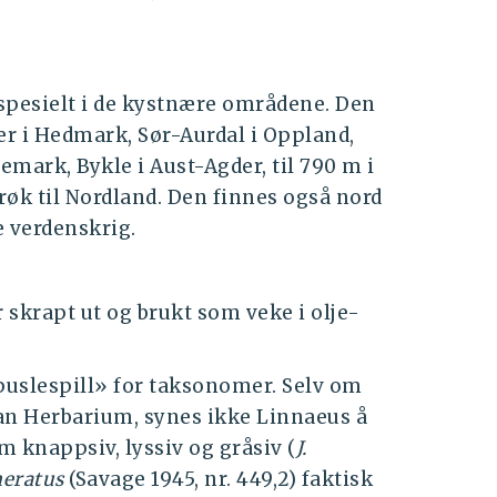
 spesielt i de kystnære områdene. Den
er i Hedmark, Sør-Aurdal i Oppland,
emark, Bykle i Aust-Agder, til 790 m i
trøk til Nordland. Den finnes også nord
e verdenskrig.
r skrapt ut og brukt som veke i olje-
«puslespill» for taksonomer. Selv om
aean Herbarium, synes ikke Linnaeus å
m knappsiv, lyssiv og gråsiv (
J.
meratus
(Savage 1945, nr. 449,2) faktisk