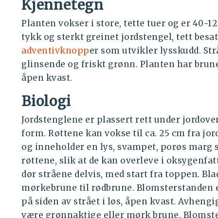
Kjennetegn
Planten vokser i store, tette tuer og er 40-
tykk og sterkt greinet jordstengel, tett bes
adventivknopp
er som utvikler lysskudd. Strå
glinsende og friskt grønn. Planten har brune 
åpen kvast.
Biologi
Jordstenglene er plassert rett under jordover
form. Røttene kan vokse til ca. 25 cm fra jor
og inneholder en lys, svampet, porøs marg 
røttene, slik at de kan overleve i oksygenfa
dør stråene delvis, med start fra toppen. Bl
mørkebrune til rødbrune. Blomsterstanden
på siden av strået i løs, åpen kvast. Avhen
være grønnaktige eller mørk brune. Blomste