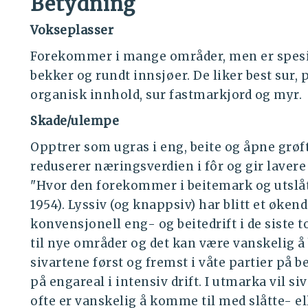
Betydning
Vokseplasser
Forekommer i mange områder, men er spesiel
bekker og rundt innsjøer. De liker best sur,
organisk innhold, sur fastmarkjord og myr.
Skade/ulempe
Opptrer som ugras i eng, beite og åpne grøft
reduserer næringsverdien i fôr og gir lavere 
"Hvor den forekommer i beitemark og utslåt
1954). Lyssiv (og knappsiv) har blitt et øke
konvensjonell eng- og beitedrift i de siste t
til nye områder og det kan være vanskelig å b
sivartene først og fremst i våte partier på b
på engareal i intensiv drift. I utmarka vil s
ofte er vanskelig å komme til med slåtte- el