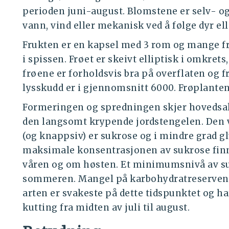
perioden juni-august. Blomstene er selv- o
vann, vind eller mekanisk ved å følge dyr ell
Frukten er en kapsel med 3 rom og mange fr
i spissen. Frøet er skeivt elliptisk i omkret
frøene er forholdsvis bra på overflaten og fr
lysskudd er i gjennomsnitt 6000. Frøplanten
Formeringen og spredningen skjer hovedsak
den langsomt krypende jordstengelen. Den v
(og knappsiv) er sukrose og i mindre grad gl
maksimale konsentrasjonen av sukrose finn
våren og om høsten. Et minimumsnivå av su
sommeren. Mangel på karbohydratreserven
arten er svakeste på dette tidspunktet og ha
kutting fra midten av juli til august.