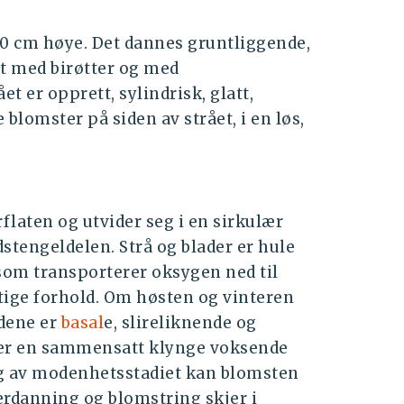
120 cm høye. Det dannes gruntliggende,
att med birøtter og med
et er opprett, sylindrisk, glatt,
blomster på siden av strået, i en løs,
flaten og utvider seg i en sirkulær
Lyssiv, fr
dstengeldelen. Strå og blader er hule
som transporterer oksygen ned til
ttige forhold. Om høsten og vinteren
adene er
basal
e, slireliknende og
 er en sammensatt klynge voksende
gig av modenhetsstadiet kan blomsten
rdanning og blomstring skjer i