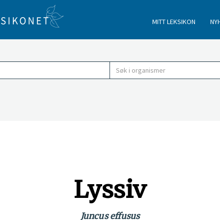
MITT LEKSIKON
NY
Lyssiv
Juncus effusus