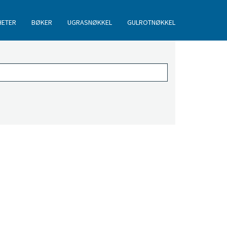
HETER
BØKER
UGRASNØKKEL
GULROTNØKKEL