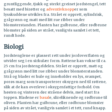
gruntliggende, tjukk og sterkt greinet jordstengel, tett
besatt med birøtter og
adventivknopp
er som
lysskuddene utvikles fra. Strået er opprett, sylindrisk,
grågrønn og matt med litt rue ribber under
blomsterstanden. Planten har gulbrune, eller rødbrune
blomster på siden av strået, vanligvis samlet i et tett,
rundt hode.
Biologi
Jordstenglene er plassert rett under jordoverflaten og
utvider seg i en sirkulær form. Røttene kan vokse til ca.
25 cm fra jordstengeldelen. Strået er opprett, matt og
grågrønn med litt rue ribber under blomsterstanden.
Strå og blader er hule og inneholder en lys, svampet,
porøs marg som transporterer oksygen ned til røttene,
slik at de kan overleve i oksygenfattige forhold. Om
høsten og vinteren dør stråene delvis, med start fra
toppen. Bladene er
basal
e, slireliknende og rødbrune til
oliven. Planten har gulbrune, eller rødbrune blomster
på siden av strået, vanligvis samlet i et tett, rund knapp.