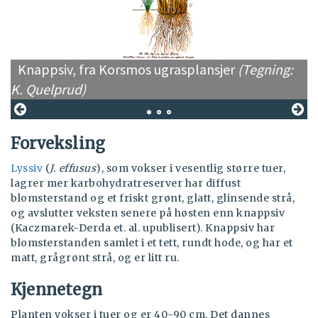
(
Knappsiv, fra Korsmos ugrasplansjer
(Tegning:
K. Quelprud)
Forveksling
Lyssiv
(
J. effusus
), som vokser i vesentlig større tuer,
lagrer mer karbohydratreserver har diffust
blomsterstand og et friskt grønt, glatt, glinsende strå,
og avslutter veksten senere på høsten enn knappsiv
(Kaczmarek-Derda et. al. upublisert). Knappsiv har
blomsterstanden samlet i et tett, rundt hode, og har et
matt, grågrønt strå, og er litt ru.
Kjennetegn
Planten vokser i tuer og er 40-90 cm. Det dannes