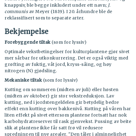
knappsiv, ble begge inkludert under ett navn;
J.
communis
av Meyer (1819). I 20. århundre ble de
reklassifisert som to separate arter.
Bekjempelse
Forebyggende tiltak
(som for lyssiv)
Optimale vekstbetingelser for kulturplantene gjør sivet
mer sårbar for utkonkurrering. Det er også viktig med
grøfting av fuktig, våt jord, kryss-såing, og høy
nitrogen (N) gjødsling.
Mekaniske tiltak
(som for lyssiv)
Kutting om sommeren (midten av juli) eller høsten
(midten av oktober) gir stor vekstreduksjon. Lav
kutting, ned i jordstengeldelen gir betydelig bedre
effekt enn kutting over bakkenivå. Kutting på våren har
liten effekt på sivet ettersom plantene fortsatt har nok
karbohydratreserver til rask gjenvekst. Pussing av beite
slik at plantene ikke får satt frø vil redusere
spredningen til nye arealer. "Den tåler i alminnelighet