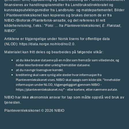
finansieres av handlingsplanmidler fra
Landbruksdirektoratet
og
kunnskapsutviklingsmidler fra
Landbruks- og matdepartementet
.
Bilder
i Plantevernleksikonet kan kopieres og brukes dersom de er fra
NIBIO-/Bioforsk-/Planteforsk-ansatte, og det refereres til rett
kildehenvisning, f.eks.: "
Foto: ... fra
Plantevernleksikonet
, E. Fløistad,
NIBIO
".
Artiklene er tilgjengelige under Norsk lisens for offentlige data
(NLOD): https://data.norge.no/nlod/no/2.0.
Materialet kan fritt deles og bearbeides på følgende vilkår:
at du ikke bruker dataene på en måte som fremstår som villedende, og
heller ikke fordreier eller uriktig fremstiller dataene.
at du navngir lisensgiver korrekt.
kreditering skal være synlig alle steder hvor informasjon fra
Plantevernleksikonet vises. NIBIO skal oppgis som kilde slik: "Inneholder
informasjon under NLOD, tilgjengeliggjort gjennom NIBIO -
https://plantevernleksikonet.no/" - eller kortere, etter nærmere avtale.
NIBIO har ikke økonomisk ansvar for tap som måtte oppstå ved bruk av
tjenesten.
Plantevernleksikonet © 2026
NIBIO