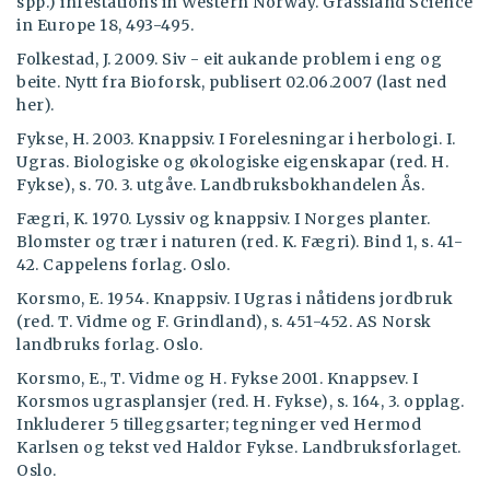
spp.) infestations in Western Norway. Grassland Science
in Europe 18, 493-495.
Folkestad, J. 2009. Siv - eit aukande problem i eng og
beite. Nytt fra Bioforsk, publisert 02.06.2007 (last ned
her).
Fykse, H. 2003. Knappsiv. I Forelesningar i herbologi. I.
Ugras. Biologiske og økologiske eigenskapar (red. H.
Fykse), s. 70. 3. utgåve. Landbruksbokhandelen Ås.
Fægri, K. 1970. Lyssiv og knappsiv. I Norges planter.
Blomster og trær i naturen (red. K. Fægri). Bind 1, s. 41-
42. Cappelens forlag. Oslo.
Korsmo, E. 1954. Knappsiv. I Ugras i nåtidens jordbruk
(red. T. Vidme og F. Grindland), s. 451-452. AS Norsk
landbruks forlag. Oslo.
Korsmo, E., T. Vidme og H. Fykse 2001. Knappsev. I
Korsmos ugrasplansjer (red. H. Fykse), s. 164, 3. opplag.
Inkluderer 5 tilleggsarter; tegninger ved Hermod
Karlsen og tekst ved Haldor Fykse. Landbruksforlaget.
Oslo.