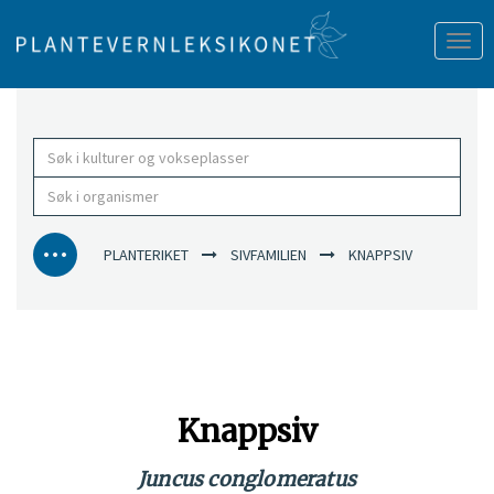
Tog
nav
PLANTERIKET
SIVFAMILIEN
KNAPPSIV
Knappsiv
Juncus conglomeratus