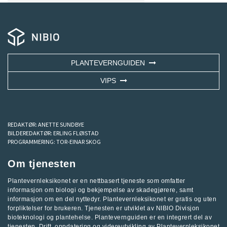
PLANTEVERNGUIDEN
VIPS
REDAKTØR:
ANETTE SUNDBYE
BILDEREDAKTØR:
ERLING FLØISTAD
PROGRAMMERING:
TOR-EINAR SKOG
Om tjenesten
Plantevernleksikonet er en nettbasert tjeneste som omfatter
informasjon om biologi og bekjempelse av skadegjørere, samt
informasjon om en del nyttedyr. Plantevernleksikonet er gratis og uten
forpliktelser for brukeren. Tjenesten er utviklet av
NIBIO Divisjon
bioteknologi og plantehelse
.
Plantevernguiden
er en integrert del av
tjenesten. Drift, oppdatering og videreutvikling av Plantevernleksikonet