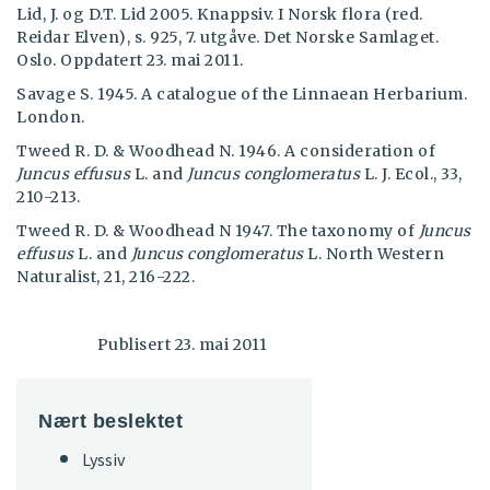
Lid, J. og D.T. Lid 2005. Knappsiv. I Norsk flora (red.
Reidar Elven), s. 925, 7. utgåve. Det Norske Samlaget.
Oslo. Oppdatert 23. mai 2011.
Savage S. 1945. A catalogue of the Linnaean Herbarium.
London.
Tweed R. D. & Woodhead N. 1946. A consideration of
Juncus effusus
L. and
Juncus conglomeratus
L. J. Ecol., 33,
210-213.
Tweed R. D. & Woodhead N 1947. The taxonomy of
Juncus
effusus
L. and
Juncus conglomeratus
L. North Western
Naturalist, 21, 216-222.
Publisert 23. mai 2011
Nært beslektet
Lyssiv