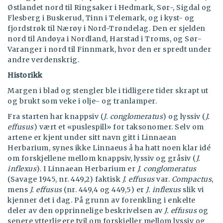
Østlandet nord til Ringsaker i Hedmark, Sør-, Sigdal og
Flesberg i Buskerud, Tinn i Telemark, og i kyst- og
fjordstrøk til Nærøy i Nord-Trøndelag. Den er sjelden
nord til Andøya i Nordland, Harstad i Troms, og Sør-
Varanger i nord til Finnmark, hvor den er spredt under
andre verdenskrig.
Historikk
Margen i blad og stengler ble i tidligere tider skrapt ut
og brukt som veke i olje- og tranlamper.
Fra starten har knappsiv (
J. conglomeratus
) og lyssiv (
J.
effusus
) vært et «puslespill» for taksonomer. Selv om
artene er kjent under sitt navn gitt i Linnaean
Herbarium, synes ikke Linnaeus å ha hatt noen klar idé
om forskjellene mellom knappsiv, lyssiv og gråsiv (
J.
inflexus
). I Linnaean Herbarium er
J. conglomeratus
(Savage 1945, nr. 449,2) faktisk
J. effusus
var.
Compactus
,
mens
J. effusus
(nr. 449,4 og 449,5) er
J. inflexus
slik vi
kjenner det i dag. På grunn av forenkling i enkelte
deler av den opprinnelige beskrivelsen av
J. effusus
og
senere ytterligere tvil om forskjeller mellom lyssiv og