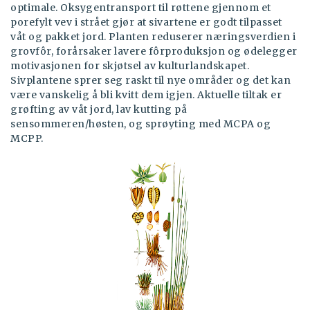
optimale. Oksygentransport til røttene gjennom et
porefylt vev i strået gjør at sivartene er godt tilpasset
våt og pakket jord. Planten reduserer næringsverdien i
grovfôr, forårsaker lavere fôrproduksjon og ødelegger
motivasjonen for skjøtsel av kulturlandskapet.
Sivplantene sprer seg raskt til nye områder og det kan
være vanskelig å bli kvitt dem igjen. Aktuelle tiltak er
grøfting av våt jord, lav kutting på
sensommeren/høsten, og sprøyting med MCPA og
MCPP.