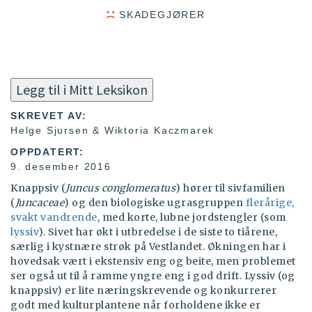
SKADEGJØRER
Legg til i Mitt Leksikon
SKREVET AV:
Helge Sjursen & Wiktoria Kaczmarek
OPPDATERT:
9. desember 2016
Knappsiv (
Juncus conglomeratus
) hører til sivfamilien
(
Juncaceae
) og den biologiske ugrasgruppen
flerårige,
svakt vandrende
, med korte, lubne jordstengler (som
lyssiv
). Sivet har økt i utbredelse i de siste to tiårene,
særlig i kystnære strøk på Vestlandet. Økningen har i
hovedsak vært i ekstensiv eng og beite, men problemet
ser også ut til å ramme yngre eng i god drift. Lyssiv (og
knappsiv) er lite næringskrevende og konkurrerer
godt med kulturplantene når forholdene ikke er