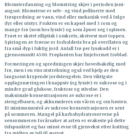
Blomsterdanning og blomstring skjer i perioden juni-
august. Blomstene er selv- og vind pollinerte med
frøspredning av vann, vind eller mekanisk ved å følge
dyr eller utstyr. Frukten er en kapsel med 3 rom og
mange frø (som hos lyssiv) og som åpner seg i spissen.
Frøet er skeivt elliptisk i omkrets, skeivest mot toppen.
Spiringen av frøene er forholdsvis bra på overflaten og
fra små dyp i fuktig jord. Antall frø per lysskudd er i
gjennomsnitt 4500. Frøplanten har linjeformet frøblad.
Formeringen og spredningen skjer hovedsakelig med
frø, men i en viss utstrekning også ved hjelp av den
langsomt krypende jordstengelen. Den viktigste
opplagsnæringen i knappsiv (og lyssiv) er sukrose og i
mindre grad glukose, fruktose og stivelse. Den
maksimale konsentrasjonen av sukrose er i
stengelbasen, og akkumuleres om våren og om høsten.
Et minimumsnivå av sukrose konsentrasjonen er sent
på sommeren. Mangel på karbohydratreservene på
sensommeren forårsaker at arten er svakeste på dette
tidspunktet og har minst evne til gjenvekst etter kutting
fra midten av juli til august.