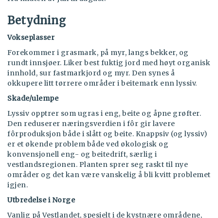
Betydning
Vokseplasser
Forekommer i grasmark, på myr, langs bekker, og
rundt innsjøer. Liker best fuktig jord med høyt organisk
innhold, sur fastmarkjord og myr. Den synes å
okkupere litt tørrere områder i beitemark enn lyssiv.
Skade/ulempe
Lyssiv opptrer som ugras i eng, beite og åpne grøfter.
Den reduserer næringsverdien i fôr gir lavere
fôrproduksjon både i slått og beite. Knappsiv (og lyssiv)
er et økende problem både ved økologisk og
konvensjonell eng- og beitedrift, særlig i
vestlandsregionen. Planten sprer seg raskt til nye
områder og det kan være vanskelig å bli kvitt problemet
igjen.
Utbredelse i Norge
Vanlig på Vestlandet, spesielt i de kystnære områdene,