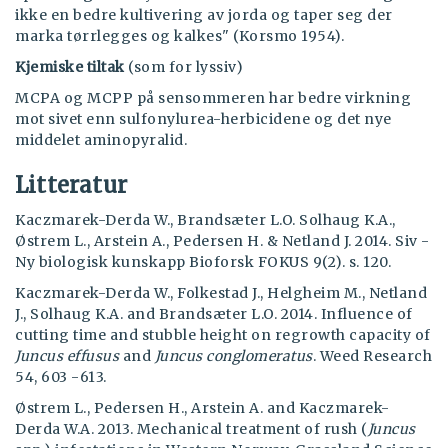
ikke en bedre kultivering av jorda og taper seg der
marka tørrlegges og kalkes" (Korsmo 1954).
Kjemiske tiltak
(som for lyssiv)
MCPA og MCPP på sensommeren har bedre virkning
mot sivet enn sulfonylurea-herbicidene og det nye
middelet aminopyralid.
Litteratur
Kaczmarek-Derda W., Brandsæter L.O. Solhaug K.A.,
Østrem L., Arstein A., Pedersen H. & Netland J. 2014. Siv -
Ny biologisk kunskapp Bioforsk FOKUS 9(2). s. 120.
Kaczmarek-Derda W., Folkestad J., Helgheim M., Netland
J., Solhaug K.A. and Brandsæter L.O. 2014. Influence of
cutting time and stubble height on regrowth capacity of
Juncus effusus
and
Juncus conglomeratus
. Weed Research
54, 603 -613.
Østrem L., Pedersen H., Arstein A. and Kaczmarek-
Derda W.A. 2013. Mechanical treatment of rush (
Juncus