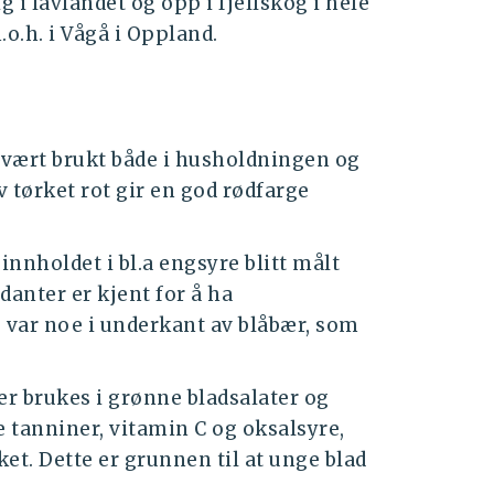
ig i lavlandet og opp i fjellskog i hele
o.h. i Vågå i Oppland.
vært brukt både i husholdningen og
v tørket rot gir en god rødfarge
nnholdet i bl.a engsyre blitt målt
danter er kjent for å ha
 var noe i underkant av blåbær, som
r brukes i grønne bladsalater og
 tanniner, vitamin C og oksalsyre,
. Dette er grunnen til at unge blad