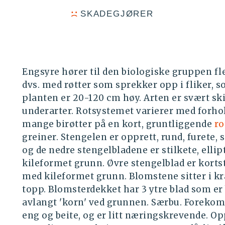
SKADEGJØRER
Engsyre hører til den biologiske gruppen fl
dvs. med røtter som sprekker opp i fliker,
planten er 20-120 cm høy. Arten er svært skif
underarter. Rotsystemet varierer med forhol
mange birøtter på en kort, gruntliggende
ro
greiner. Stengelen er opprett, rund, furete, s
og de nedre stengelbladene er stilkete, elli
kileformet grunn. Øvre stengelblad er kortst
med kileformet grunn. Blomstene sitter i kra
topp. Blomsterdekket har 3 ytre blad som er 
avlangt 'korn' ved grunnen. Særbu. Forekomm
eng og beite, og er litt næringskrevende. Op