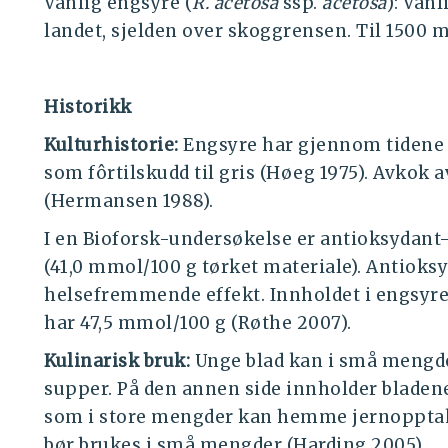
Vanlig engsyre (
R. acetosa
ssp.
acetosa
): Vanl
landet, sjelden over skoggrensen. Til 1500 m.
Historikk
Kulturhistorie:
Engsyre har gjennom tidene 
som fôrtilskudd til gris (Høeg 1975). Avkok a
(Hermansen 1988).
I en Bioforsk-undersøkelse er antioksydant-i
(41,0 mmol/100 g tørket materiale). Antioksy
helsefremmende effekt. Innholdet i engsyre
har 47,5 mmol/100 g (Røthe 2007).
Kulinarisk bruk:
Unge blad kan i små mengde
supper. På den annen side innholder bladene
som i store mengder kan hemme jernopptaket
bør brukes i små mengder (Harding 2005).