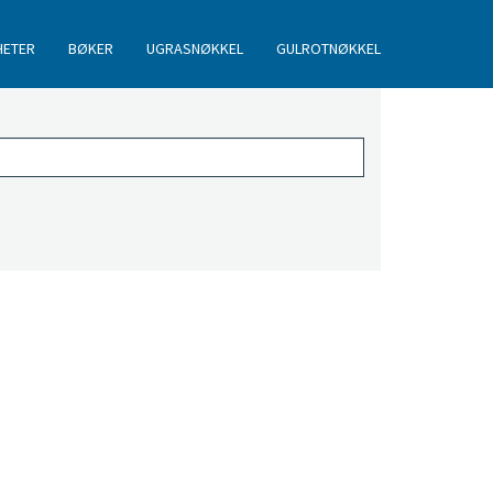
HETER
BØKER
UGRASNØKKEL
GULROTNØKKEL