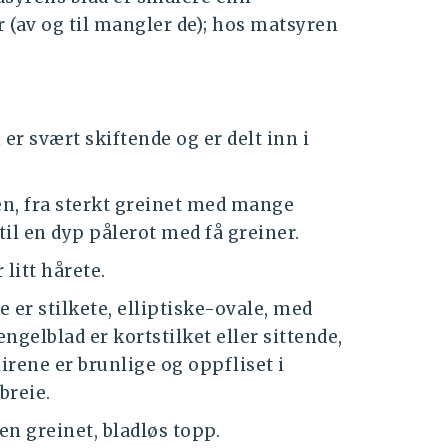
r (av og til mangler de); hos matsyren
r svært skiftende og er delt inn i
en, fra sterkt greinet med mange
 til en dyp pålerot med få greiner.
 litt hårete.
 er stilkete, elliptiske-ovale, med
ngelblad er kortstilket eller sittende,
rene er brunlige og oppfliset i
breie.
en greinet, bladløs topp.