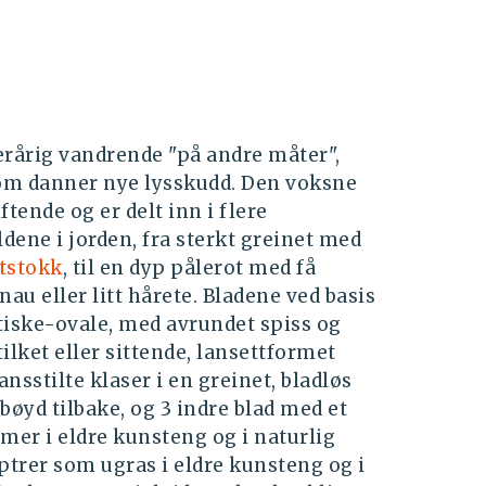
erårig vandrende "på andre måter",
 som danner nye lysskudd. Den voksne
tende og er delt inn i flere
dene i jorden, fra sterkt greinet med
tstokk
, til en dyp pålerot med få
nau eller litt hårete. Bladene ved basis
ptiske-ovale, med avrundet spiss og
ilket eller sittende, lansettformet
nsstilte klaser i en greinet, bladløs
bøyd tilbake, og 3 indre blad med et
er i eldre kunsteng og i naturlig
ptrer som ugras i eldre kunsteng og i