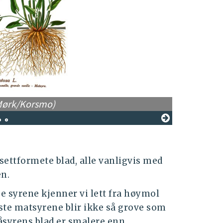
a Mørk/Korsmo)
Engsyre fr
settformete blad, alle vanligvis med
en.
e syrene kjenner vi lett fra høymol
rste matsyrene blir ikke så grove som
åsyrens blad er smalere enn