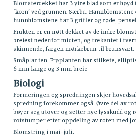
Blomsterdekket har 3 ytre blad som er bøyd t
'korn' ved grunnen. Særbu. Hannblomstene 
hunnblomstene har 3 grifler og røde, pensel
Frukten er en nøtt dekket av de indre blomst
breiest nedenfor midten, og trekantet i tverr
skinnende, fargen mørkebrun til brunsvart.
Småplanten: Frøplanten har stilkete, elliptis
6 mm lange og 3 mm breie.
Biologi
Formeringen og spredningen skjer hovedsak
spredning forekommer også. Øvre del av rot
bøyer seg utover og setter nye lysskudd og rø
rotstumper etter oppdeling av roten med jo
Blomstring i mai-juli.