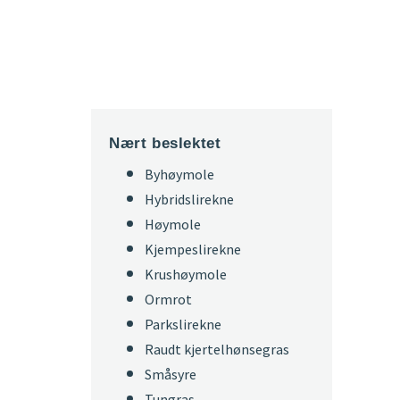
Nært beslektet
Byhøymole
Hybridslirekne
Høymole
Kjempeslirekne
Krushøymole
Ormrot
Parkslirekne
Raudt kjertelhønsegras
Småsyre
Tungras