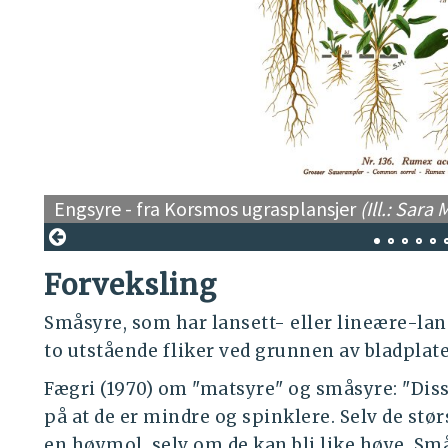
Engsyre - fra Korsmos ugrasplansjer
(Ill.: Sar
Forveksling
Småsyre, som har lansett- eller lineære-lan
to utstående fliker ved grunnen av bladplat
Fægri (1970) om "matsyre" og småsyre: "Diss
på at de er mindre og spinklere. Selv de stø
en høymol, selv om de kan bli like høye. Sm