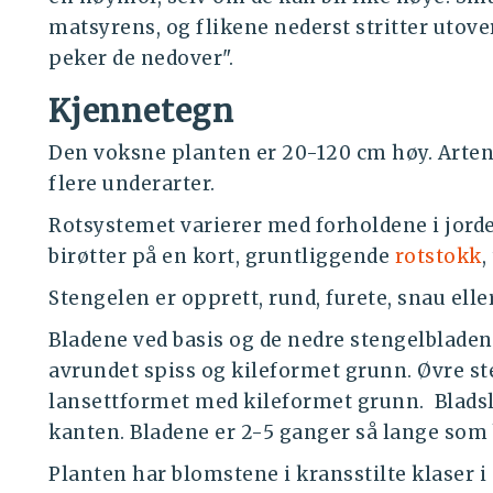
matsyrens, og flikene nederst stritter utove
peker de nedover".
Kjennetegn
Den voksne planten er 20-120 cm høy. Arten e
flere underarter.
Rotsystemet varierer med forholdene i jord
birøtter på en kort, gruntliggende
rotstokk
,
Stengelen er opprett, rund, furete, snau eller
Bladene ved basis og de nedre stengelbladene
avrundet spiss og kileformet grunn. Øvre ste
lansettformet med kileformet grunn. Bladsli
kanten. Bladene er 2-5 ganger så lange som 
Planten har blomstene i kransstilte klaser i 