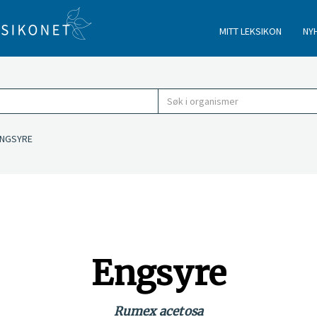
MITT LEKSIKON
NY
GSYRE
Engsyre
Rumex acetosa