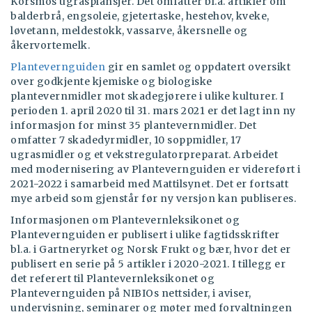
Korsmos ugrasplansjer. Det omfatter bl.a. artikler om
balderbrå, engsoleie, gjetertaske, hestehov, kveke,
løvetann, meldestokk, vassarve, åkersnelle og
åkervortemelk.
Plantevernguiden
gir en samlet og oppdatert oversikt
over godkjente kjemiske og biologiske
plantevernmidler mot skadegjørere i ulike kulturer. I
perioden 1. april 2020 til 31. mars 2021 er det lagt inn ny
informasjon for minst 35 plantevernmidler. Det
omfatter 7 skadedyrmidler, 10 soppmidler, 17
ugrasmidler og et vekstregulatorpreparat. Arbeidet
med modernisering av Plantevernguiden er videreført i
2021-2022 i samarbeid med Mattilsynet. Det er fortsatt
mye arbeid som gjenstår før ny versjon kan publiseres.
Informasjonen om Plantevernleksikonet og
Plantevernguiden er publisert i ulike fagtidsskrifter
bl.a. i Gartneryrket og Norsk Frukt og bær, hvor det er
publisert en serie på 5 artikler i 2020-2021. I tillegg er
det referert til Plantevernleksikonet og
Plantevernguiden på NIBIOs nettsider, i aviser,
undervisning, seminarer og møter med forvaltningen