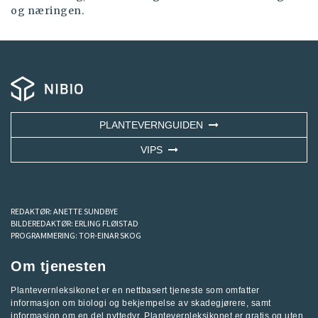
og næringen.
PLANTEVERNGUIDEN
VIPS
REDAKTØR:
ANETTE SUNDBYE
BILDEREDAKTØR:
ERLING FLØISTAD
PROGRAMMERING:
TOR-EINAR SKOG
Om tjenesten
Plantevernleksikonet er en nettbasert tjeneste som omfatter
informasjon om biologi og bekjempelse av skadegjørere, samt
informasjon om en del nyttedyr. Plantevernleksikonet er gratis og uten