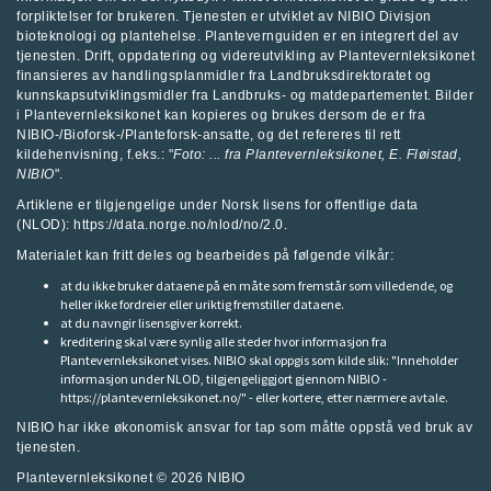
forpliktelser for brukeren. Tjenesten er utviklet av
NIBIO Divisjon
bioteknologi og plantehelse
.
Plantevernguiden
er en integrert del av
tjenesten. Drift, oppdatering og videreutvikling av Plantevernleksikonet
finansieres av handlingsplanmidler fra
Landbruksdirektoratet
og
kunnskapsutviklingsmidler fra
Landbruks- og matdepartementet
.
Bilder
i Plantevernleksikonet kan kopieres og brukes dersom de er fra
NIBIO-/Bioforsk-/Planteforsk-ansatte, og det refereres til rett
kildehenvisning, f.eks.: "
Foto: ... fra
Plantevernleksikonet
, E. Fløistad,
NIBIO
".
Artiklene er tilgjengelige under Norsk lisens for offentlige data
(NLOD): https://data.norge.no/nlod/no/2.0.
Materialet kan fritt deles og bearbeides på følgende vilkår:
at du ikke bruker dataene på en måte som fremstår som villedende, og
heller ikke fordreier eller uriktig fremstiller dataene.
at du navngir lisensgiver korrekt.
kreditering skal være synlig alle steder hvor informasjon fra
Plantevernleksikonet vises. NIBIO skal oppgis som kilde slik: "Inneholder
informasjon under NLOD, tilgjengeliggjort gjennom NIBIO -
https://plantevernleksikonet.no/" - eller kortere, etter nærmere avtale.
NIBIO har ikke økonomisk ansvar for tap som måtte oppstå ved bruk av
tjenesten.
Plantevernleksikonet © 2026
NIBIO