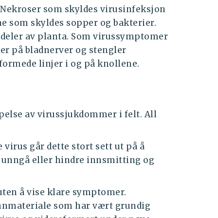
r. Nekroser som skyldes virusinfeksjon
tene som skyldes sopper og bakterier.
 deler av planta. Som virussymptomer
ker på bladnerver og stengler
formede linjer i og på knollene.
else av virussjukdommer i felt. All
virus går dette stort sett ut på å
å unngå eller hindre innsmitting og
uten å vise klare symptomer.
unnmateriale som har vært grundig