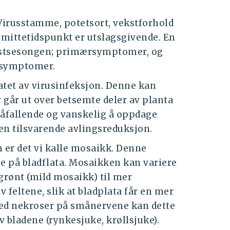
 Virusstamme, potetsort, vekstforhold
smittetidspunkt er utslagsgivende. En
ekstsesongen; primærsymptomer, og
ærsymptomer.
atet av virusinfeksjon. Denne kan
r går ut over betsemte deler av planta
påfallende og vanskelig å oppdage
en tilsvarende avlingsreduksjon.
 er det vi kalle mosaikk. Denne
ge på bladflata. Mosaikken kan variere
grønt (mild mosaikk) til mer
 feltene, slik at bladplata får en mer
ed nekroser på smånervene kan dette
 bladene (rynkesjuke, krøllsjuke).