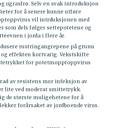
 ugrasfrø. Selv en svak introduksjon
heter for å senere kunne utføre
opptoppvirus vil intrduksjonen med
er som dels følger settepotetene og
teevnen i jorda i flere år.
dusere rustringangrepene på grunn
og effekten kortvarig. Vekstskifte
ittetrykket for potetmopptoppvirus
 grad av resistens mor infeksjon av
r lite ved moderat smittetrykk.
ig de største muligehetene for å
ekker forårsaket av jordboende virus.