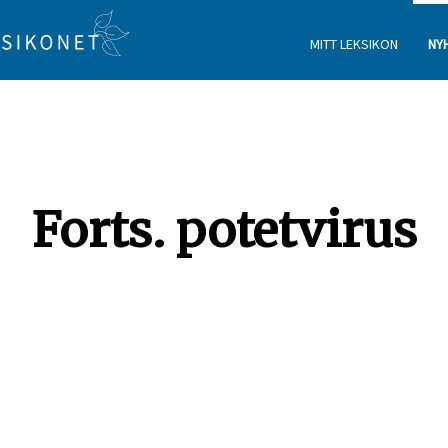
MITT LEKSIKON
NY
Forts. potetvirus