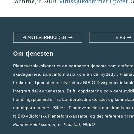
Munthe, T. 2003.
Virussjukdommer i potet
. 
PLANTEVERNGUIDEN
VIPS
Om tjenesten
Plantevernleksikonet er en nettbasert tjeneste som omfatt
skadegjørere, samt informasjon om en del nyttedyr. Planteve
brukeren. Tjenesten er utviklet av
NIBIO Divisjon bioteknol
integrert del av tjenesten. Drift, oppdatering og videreutvik
handlingsplanmidler fra
Landbruksdirektoratet
og kunnskaps
matdepartementet
.
Bilder i Plantevernleksikonet kan kopie
NIBIO-/Bioforsk-/Planteforsk-ansatte, og det refereres til ret
Plantevernleksikonet
, E. Fløistad, NIBIO
".