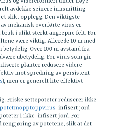
virus og videreformert under nøye
uelt avdekke seinere innsmitting.
 et slikt opplegg. Den viktigste
 av mekanisk overførte virus er
ruk i ulikt sterkt angrepne felt. For
eltene være viktig. Allerede 10 m med
 betydelig. Over 100 m avstand fra
ldvære ubetydelig. For virus som gir
nfiserte planter redusere videre
ektiv mot spredning av persistent
s
), men er generelt lite effektivt
g. Friske settepoteter reduserer ikke
potetmopptoppvirus
-infisert jord.
oteter i ikke-infisert jord. For
 rengjøring av potetene, slik at det