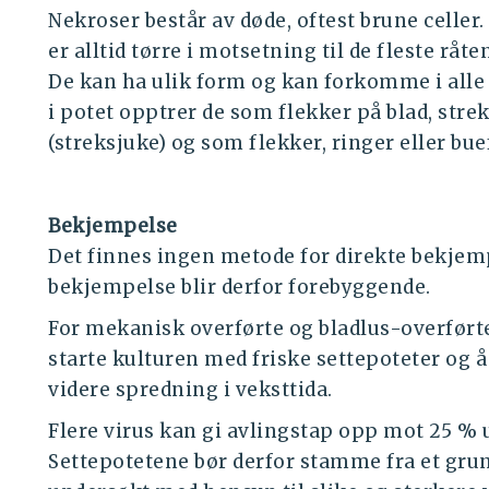
Nekroser består av døde, oftest brune celle
er alltid tørre i motsetning til de fleste rå
De kan ha ulik form og kan forkomme i alle
i potet opptrer de som flekker på blad, stre
(streksjuke) og som flekker, ringer eller bue
Bekjempelse
Det finnes ingen metode for direkte bekjemp
bekjempelse blir derfor forebyggende.
For mekanisk overførte og bladlus-overførte 
starte kulturen med friske settepoteter og 
videre spredning i veksttida.
Flere virus kan gi avlingstap opp mot 25 % 
Settepotetene bør derfor stamme fra et gr