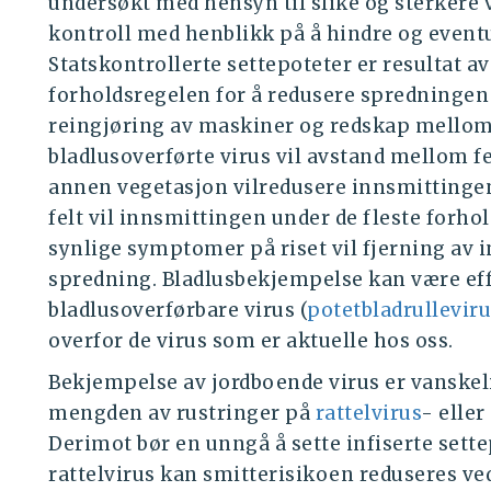
undersøkt med hensyn til slike og sterkere 
kontroll med henblikk på å hindre og event
Statskontrollerte settepoteter er resultat av
forholdsregelen for å redusere spredningen
reingjøring av maskiner og redskap mellom b
bladlusoverførte virus vil avstand mellom f
annen vegetasjon vilredusere innsmittingen
felt vil innsmittingen under de fleste forho
synlige symptomer på riset vil fjerning av i
spredning. Bladlusbekjempelse kan være eff
bladlusoverførbare virus (
potetbladrulleviru
overfor de virus som er aktuelle hos oss.
Bekjempelse av jordboende virus er vanskeli
mengden av rustringer på
rattelvirus
- eller
Derimot bør en unngå å sette infiserte settep
rattelvirus kan smitterisikoen reduseres ved