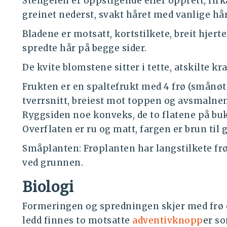
Stengelen er oppstigende eller opprett, firk
greinet nederst, svakt håret med vanlige hår
Bladene er motsatt, kortstilkete, breit hjer
spredte hår på begge sider.
De kvite blomstene sitter i tette, atskilte kr
Frukten er en spaltefrukt med 4 frø (smånøtt
tverrsnitt, breiest mot toppen og avsmalne
Ryggsiden noe konveks, de to flatene på bu
Overflaten er ru og matt, fargen er brun til
Småplanten: Frøplanten har langstilkete fr
ved grunnen.
Biologi
Formeringen og spredningen skjer med frø o
ledd finnes to motsatte
adventivknopp
er so