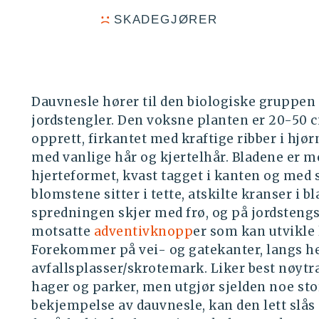
SKADEGJØRER
Dauvnesle hører til den biologiske gruppen
jordstengler. Den voksne planten er 20-50 c
opprett, firkantet med kraftige ribber i hjør
med vanlige hår og kjertelhår. Bladene er mot
hjerteformet, kvast tagget i kanten og med s
blomstene sitter i tette, atskilte kranser i
spredningen skjer med frø, og på jordstengs
motsatte
adventivknopp
er som kan utvikle 
Forekommer på vei- og gatekanter, langs he
avfallsplasser/skrotemark. Liker best nøytra
hager og parker, men utgjør sjelden noe stor
bekjempelse av dauvnesle, kan den lett slås