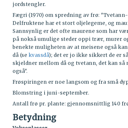
jordstengler.
Fægri (1970) om spredning av frø: "Tvetann
Delfruktene har et stort oljelegeme, og ma
Sannsynlig er det ofte maurene som har vært
på nokså umulige steder oppi trær, murer o
benekte muligheten av at meisene også ka
då (se
kvassdå
); det er jo ikke sikkert de er s
skjeldner mellom då og tvetann, det kan s
også".
Frøspiringen er noe langsom og fra små dyp
Blomstring i juni-september.
Antall frø pr. plante: gjennomsnittlig 140 f
Betydning