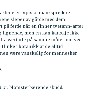
-artene er typiske maurspredere.
urene sleper av gårde med dem.
 på ferde når en finner tvetann-arter
g lignende, men en kan kanskje ikke
n ha vært ute på samme måte som ved
å flinke i botanikk at de alltid
å men være vanskelig for mennesker
.
rø pr. blomsterbærende skudd.