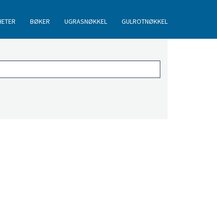
HETER
BØKER
UGRASNØKKEL
GULROTNØKKEL