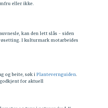
mfru eller ikke.
auvnesle, kan den lett slås - siden
frøsetting. I kulturmark motarbeides
g og beite, søk i
Plantevernguiden
.
odkjent for aktuell