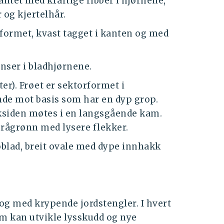
antet med kraftige ribber i hjørnene,
 og kjertelhår.
teformet, kvast tagget i kanten og med
anser i bladhjørnene.
er). Frøet er sektorformet i
nde mot basis som har en dyp grop.
ksiden møtes i en langsgående kam.
 grågrønn med lysere flekker.
øblad, breit ovale med dype innhakk
g med krypende jordstengler. I hvert
m kan utvikle lysskudd og nye