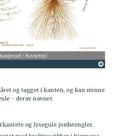
. Quelprud / Korsmo)
håret og tagget i kanten, og kan minne
sle - derav navnet.
kantete og lysegule jordstengler.