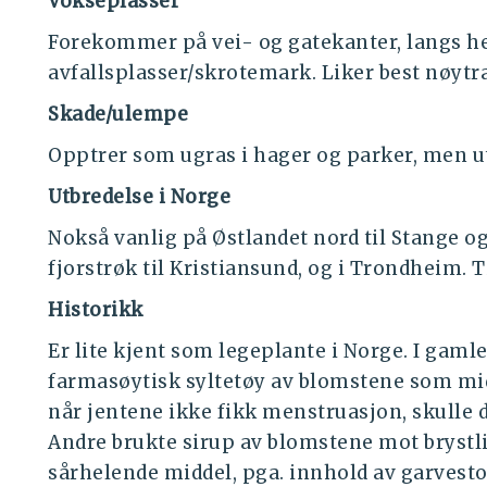
Vokseplasser
Forekommer på vei- og gatekanter, langs he
avfallsplasser/skrotemark. Liker best nøytra
Skade/ulempe
Opptrer som ugras i hager og parker, men ut
Utbredelse i Norge
Nokså vanlig på Østlandet nord til Stange o
fjorstrøk til Kristiansund, og i Trondheim. Ti
Historikk
Er lite kjent som legeplante i Norge. I gamle
farmasøytisk syltetøy av blomstene som mid
når jentene ikke fikk menstruasjon, skulle
Andre brukte sirup av blomstene mot brystl
sårhelende middel, pga. innhold av garvestof