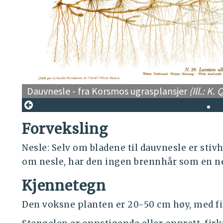
Dauvnesle - fra Korsmos ugrasplansjer
(Ill.: K
Forveksling
Nesle: Selv om bladene til dauvnesle er stiv
om nesle, har den ingen brennhår som en ne
Kjennetegn
Den voksne planten er 20-50 cm høy, med fir