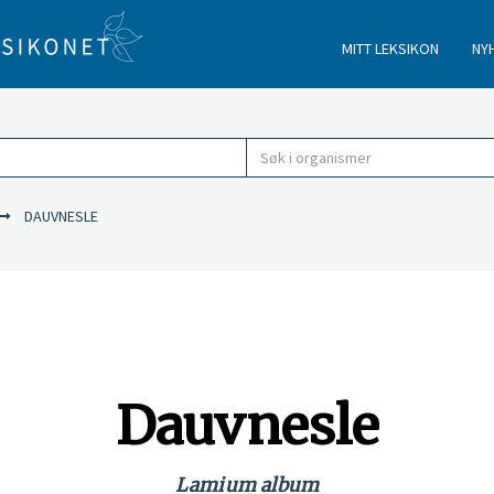
MITT LEKSIKON
NY
DAUVNESLE
Dauvnesle
Lamium album