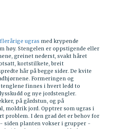
flerårige ugras
med krypende
m høy. Stengelen er oppstigende eller
nene, greinet nederst, svakt håret
satt, kortstilkete, breit
predte hår på begge sider. De kvite
 bladhjørnene. Formeringen og
tenglene finnes i hvert ledd to
lysskudd og nye jordstengler.
kker, på gårdstun, og på
l, moldrik jord. Opptrer som ugras i
t problem. I den grad det er behov for
 - siden planten vokser i grupper -