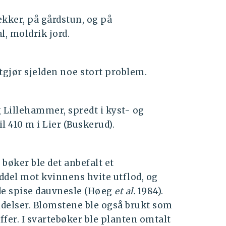
kker, på gårdstun, og på
l, moldrik jord.
gjør sjelden noe stort problem.
g Lillehammer, spredt i kyst- og
l 410 m i Lier (Buskerud).
 bøker ble det anbefalt et
del mot kvinnens hvite utflod, og
 de spise dauvnesle (Høeg
et al.
1984).
idelser. Blomstene ble også brukt som
fer. I svartebøker ble planten omtalt