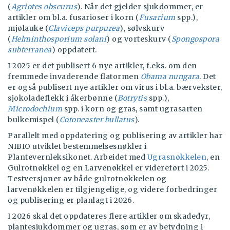
(
Agriotes obscurus
). Når det gjelder sjukdommer, er
artikler om bl.a. fusarioser i korn (
Fusarium
spp.),
mjølauke (
Claviceps purpurea
), sølvskurv
(
Helminthosporium solani
) og vorteskurv (
Spongospora
subterranea
) oppdatert.
I 2025 er det publisert 6 nye artikler, f.eks. om den
fremmede invaderende flatormen
Obama nungara
. Det
er også publisert nye artikler om virus i bl.a. bærvekster,
sjokoladeflekk i åkerbønne (
Botrytis
spp.),
Microdochium
spp. i korn og gras, samt ugrasarten
bulkemispel (
Cotoneaster bullatus
).
Parallelt med oppdatering og publisering av artikler har
NIBIO utviklet bestemmelsesnøkler i
Plantevernleksikonet. Arbeidet med
Ugrasnøkkelen
, en
Gulrotnøkkel og en Larvenøkkel er videreført i 2025.
Testversjoner av både gulrotnøkkelen og
larvenøkkelen er tilgjengelige, og videre forbedringer
og publisering er planlagt i 2026.
I 2026 skal det oppdateres flere artikler om skadedyr,
plantesjukdommer og ugras, som er av betydning i