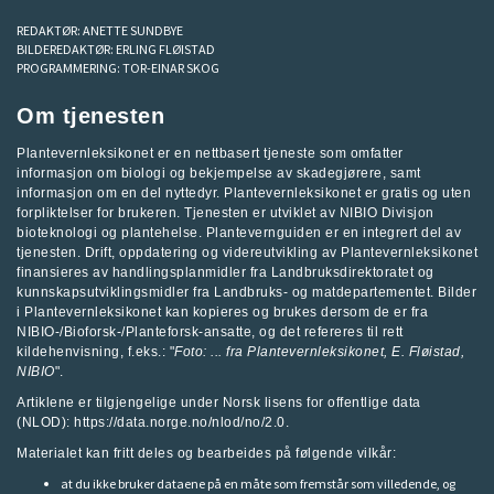
REDAKTØR:
ANETTE SUNDBYE
BILDEREDAKTØR:
ERLING FLØISTAD
PROGRAMMERING:
TOR-EINAR SKOG
Om tjenesten
Plantevernleksikonet er en nettbasert tjeneste som omfatter
informasjon om biologi og bekjempelse av skadegjørere, samt
informasjon om en del nyttedyr. Plantevernleksikonet er gratis og uten
forpliktelser for brukeren. Tjenesten er utviklet av
NIBIO Divisjon
bioteknologi og plantehelse
.
Plantevernguiden
er en integrert del av
tjenesten. Drift, oppdatering og videreutvikling av Plantevernleksikonet
finansieres av handlingsplanmidler fra
Landbruksdirektoratet
og
kunnskapsutviklingsmidler fra
Landbruks- og matdepartementet
.
Bilder
i Plantevernleksikonet kan kopieres og brukes dersom de er fra
NIBIO-/Bioforsk-/Planteforsk-ansatte, og det refereres til rett
kildehenvisning, f.eks.: "
Foto: ... fra
Plantevernleksikonet
, E. Fløistad,
NIBIO
".
Artiklene er tilgjengelige under Norsk lisens for offentlige data
(NLOD): https://data.norge.no/nlod/no/2.0.
Materialet kan fritt deles og bearbeides på følgende vilkår:
at du ikke bruker dataene på en måte som fremstår som villedende, og